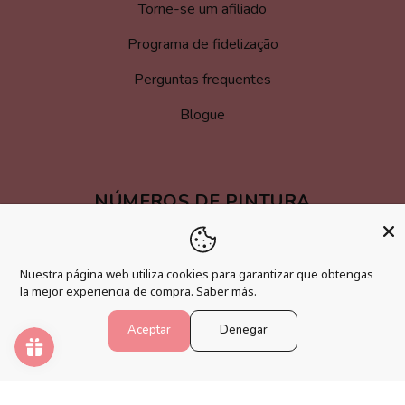
Torne-se um afiliado
Programa de fidelização
Perguntas frequentes
Blogue
NÚMEROS DE PINTURA
Desperte sua criatividade e relaxe sua mente com os
melhores kits de pintura por números.
Nuestra página web utiliza cookies para garantizar que obtengas
la mejor experiencia de compra.
Saber más.
Formas
Aceptar
Denegar
de
pagamento
© 2026,
Pintar Números®
.
Com tecnologia Shopify