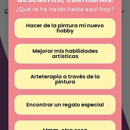
Γ
quantidade
quantidade
de
de
¿Qué te ha traído hasta aquí hoy?
Marcador
Marcador
Informações de envio
Eliminador
Eliminador
de
de
Números
Números
Hacer de la pintura mi nuevo
hobby
Mejorar mis habilidades
artísticas
Arteterapia a través de la
pintura
Encontrar un regalo especial