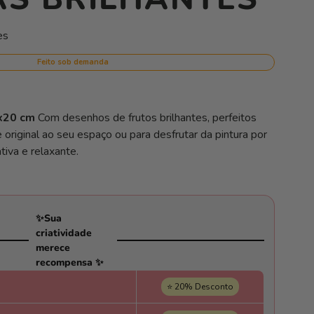
es
Feito sob demanda
5x20 cm
Com desenhos de frutos brilhantes, perfeitos
 original ao seu espaço ou para desfrutar da pintura por
iva e relaxante.
✨Sua
criatividade
merece
recompensa ✨
⭐ 20% Desconto