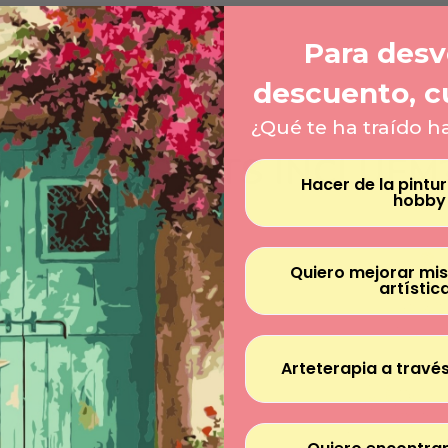
Para desve
descuento, c
¿Qué te ha traído h
O QUE OS KITS INCLUEM
Hacer de la pintu
hobby
Quiero mejorar mis
artístic
Arteterapia a través