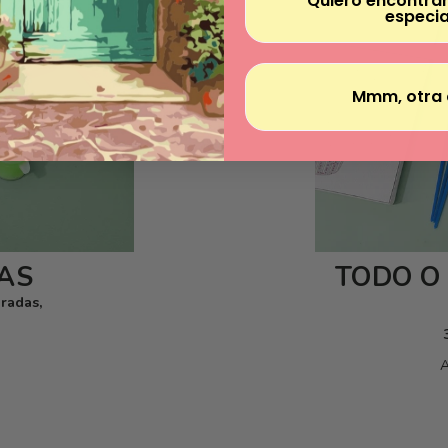
Quiero encontrar
especia
Mmm, otra 
AS
TODO O
radas,
A