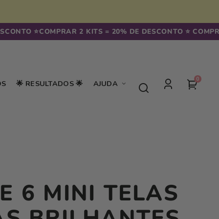
ONTO ⭐️
COMPRAR 2 KITS = 20% DE DESCONTO ⭐️ COMPRAR 
0
0
seu
OS
🌟 RESULTADOS 🌟
AJUDA
artigos
Iniciar
carrin
sessão
E 6 MINI TELAS
AS BRILHANTES