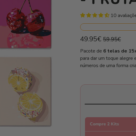
10 avaliaçõ
Preço
Preço
49.95€
59.95€
normal
de
Preço
/
Pacote de
6 telas de 1
unitário
por
saldo
para dar um toque alegre e
números de uma forma criat
Compre 2 Kits