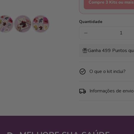
Compre 3 Kits ou mais
Quantidade
Diminuir
a
quantidade
de
Ganha 499 Puntos qua
Pack
de
6
Mini
Telas
O que o kit inclui?
-
frutas
brilhantes
Informações de envio