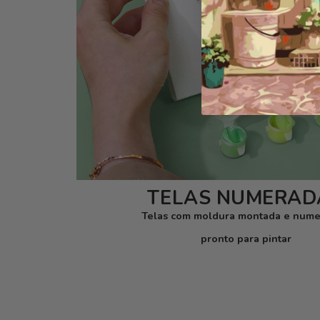
TELAS NUMERAD
Telas com moldura montada e nume
pronto para pintar