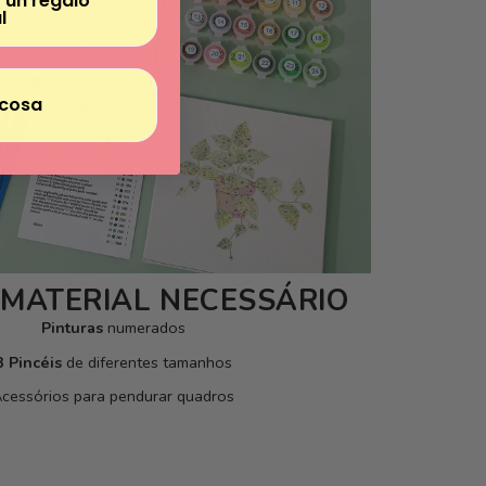
 un regalo
l
cosa
 MATERIAL NECESSÁRIO
Pinturas
numerados
3 Pincéis
de diferentes tamanhos
cessórios para pendurar quadros