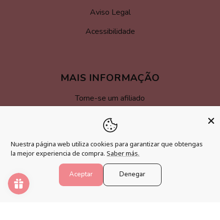
Aviso Legal
Acessibilidade
MAIS INFORMAÇÃO
Torne-se um afiliado
Programa de fidelização
Perguntas frequentes
Nuestra página web utiliza cookies para garantizar que obtengas
la mejor experiencia de compra.
Saber más.
Blogue
Aceptar
Denegar
NÚMEROS DE PINTURA
Desperte sua criatividade e relaxe sua mente com os