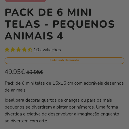
PACK DE 6 MINI
TELAS - PEQUENOS
ANIMAIS 4
10 avaliações
Feito sob demanda
Preço
Preço
49.95€
59.95€
normal
de
Preço
/
Pack de 6 mini telas de 15x15 cm com adoráveis desenhos
unitário
por
saldo
de animais.
Ideal para decorar quartos de crianças ou para os mais
pequenos se divertirem a pintar por números. Uma forma
divertida e criativa de desenvolver a imaginação enquanto
se divertem com arte.