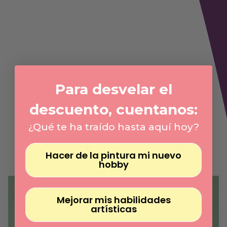
Γ
Para desvelar el
descuento, cuentanos:
¿Qué te ha traído hasta aquí hoy?
O QUE OS KITS INCLUEM?
Hacer de la pintura mi nuevo
hobby
Mejorar mis habilidades
artísticas