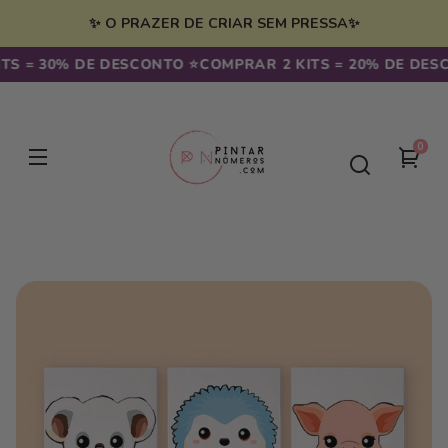
Saltar
para o
✨ O PRAZER DE CRIAR SEM PRESSA✨
conteúdo
S = 30% DE DESCONTO ⭐️
COMPRAR 2 KITS = 20% DE DESCO
0
0
seu
artig
carr
Saltar para
a
informação
do
produto