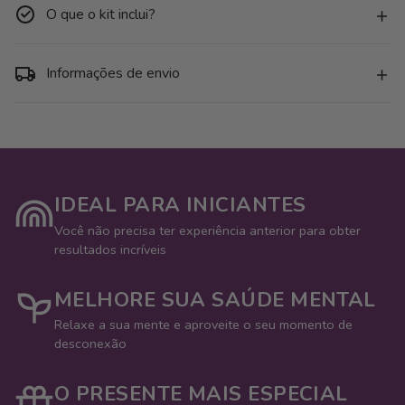
Telas
Telas
O que o kit inclui?
-
-
Pequenos
Pequenos
Animais
Animais
4
4
Informações de envio
IDEAL PARA INICIANTES
Você não precisa ter experiência anterior para obter
resultados incríveis
MELHORE SUA SAÚDE MENTAL
Relaxe a sua mente e aproveite o seu momento de
desconexão
O PRESENTE MAIS ESPECIAL