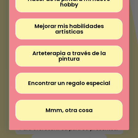
Γ
hobby
Mejorar mis habilidades
artísticas
Arteterapia a través de la
pintura
Muito mais do que pintura
Encontrar un regalo especial
Pintar sem experiência
Mmm, otra cosa
Paz em cada pincelada
Para oferecer... ou para se presentear