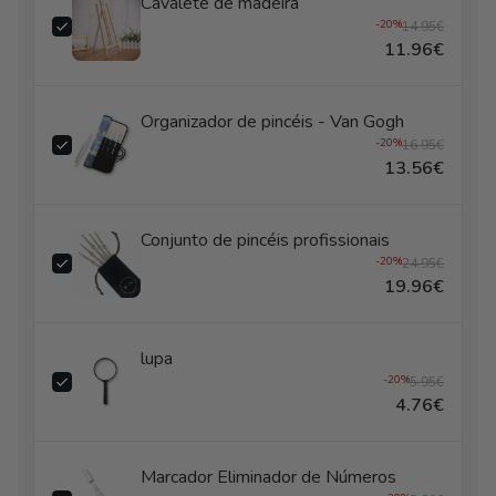
Cavalete de madeira
-20%
14.95€
11.96€
Organizador de pincéis - Van Gogh
-20%
16.95€
13.56€
Conjunto de pincéis profissionais
-20%
24.95€
19.96€
lupa
-20%
5.95€
4.76€
Marcador Eliminador de Números