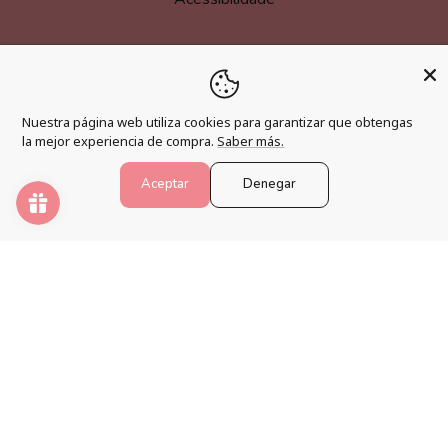
MAIS INFORMAÇÃO
Nuestra página web utiliza cookies para garantizar que obtengas
Torne-se um afiliado
la mejor experiencia de compra.
Saber más.
Programa de fidelização
Aceptar
Denegar
Perguntas frequentes
Blogue
NÚMEROS DE PINTURA
Desperte sua criatividade e relaxe sua mente com os
melhores kits de pintura por números.