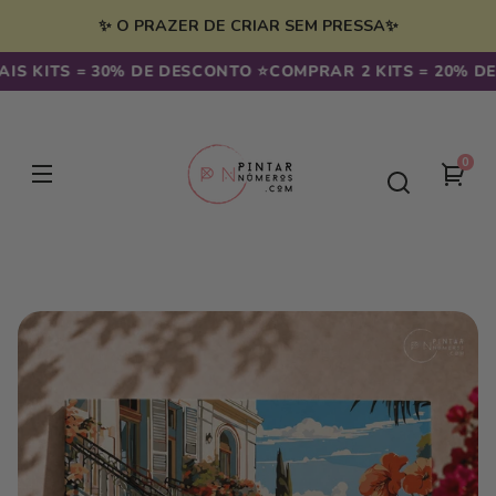
Saltar
para o
✨ O PRAZER DE CRIAR SEM PRESSA✨
conteúdo
KITS = 30% DE DESCONTO ⭐️
COMPRAR 2 KITS = 20% DE D
0
0
seu
artig
carr
Saltar para
a
informação
do
produto