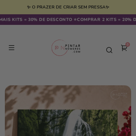
Saltar
para o
✨ O PRAZER DE CRIAR SEM PRESSA✨
conteúdo
S KITS = 30% DE DESCONTO ⭐️
COMPRAR 2 KITS = 20% DE 
0
0
seu
artig
carr
Saltar para
a
informação
do
produto