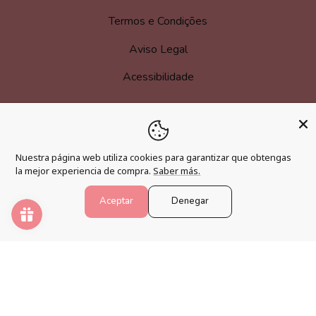
Termos e Condições
Aviso Legal
Acessibilidade
MAIS INFORMAÇÃO
Nuestra página web utiliza cookies para garantizar que obtengas
la mejor experiencia de compra.
Saber más.
Torne-se um afiliado
Programa de fidelização
Aceptar
Denegar
Perguntas frequentes
Blogue