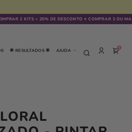
 2 KITS = 20% DE DESCONTO ⭐️ COMPRAR 3 OU MAIS KITS
0
0
seu
OS
🌟 RESULTADOS 🌟
AJUDA
artigos
Iniciar
carrin
sessão
FLORAL
ZADO - PINTAR