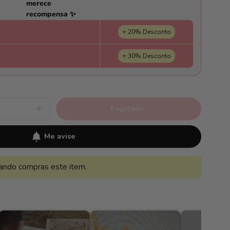
merece
recompensa ✨
⭐ 20% Desconto
⭐ 30% Desconto
Esgotado
Aumentar
a
quantidade
de
Me avise
Buda
Floral
Metalizado
-
ndo compras este item.
Pintar
Números®