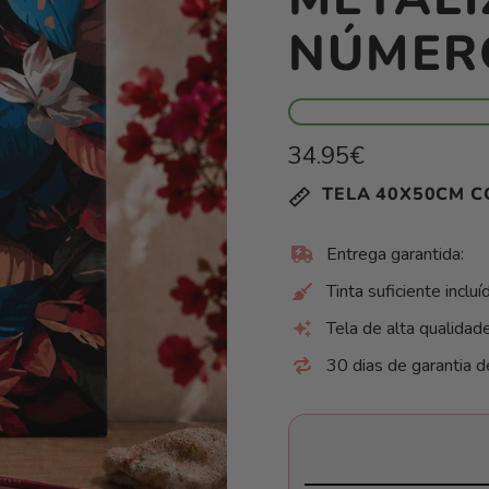
NÚMER
Preço
34.95€
normal
Preço
/
TELA 40X50CM 
unitário
por
Entrega garantida:
Tinta suficiente incluí
Tela de alta qualidad
30 dias de garantia d