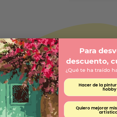
Para desve
descuento, c
¿Qué te ha traído h
Hacer de la pintu
hobby
Quiero mejorar mis
artístic