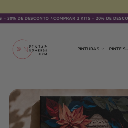
Saltar
para o
conteúdo
 DE DESCONTO ⭐️
COMPRAR 2 KITS = 20% DE DESCONTO ⭐️ 
PINTURAS
PINTE S
Saltar para
a
informação
do
produto