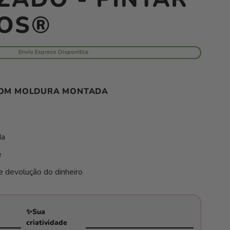
OS®
Envío Expreso Disponible
COM MOLDURA MONTADA
da
e
e devolução do dinheiro
✨Sua
criatividade