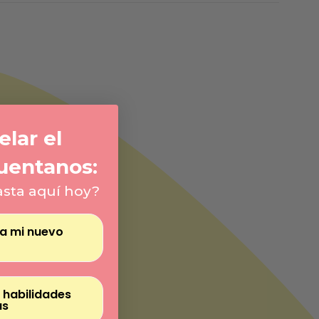
Γ
lar el
uentanos:
asta aquí hoy?
ra mi nuevo
 habilidades
as