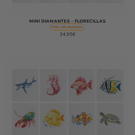
MINI DIAMANTES - FLORECILLAS
Feito sob demanda
Preço
34.95€
normal
Preço
/
unitário
por