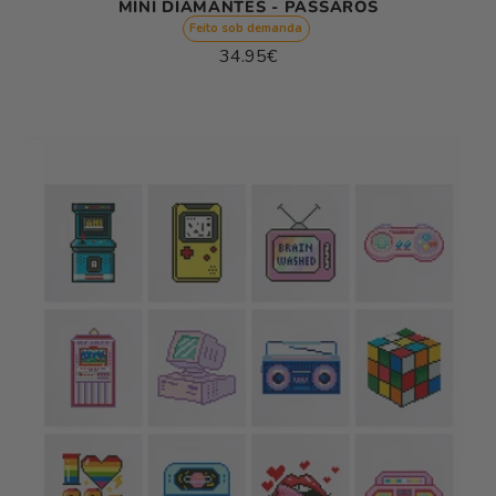
MINI DIAMANTES - PÁSSAROS
Feito sob demanda
Preço
34.95€
normal
Preço
/
unitário
por