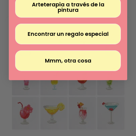
/
Arteterapia a través de la
unitário
por
pintura
Encontrar un regalo especial
Mmm, otra cosa