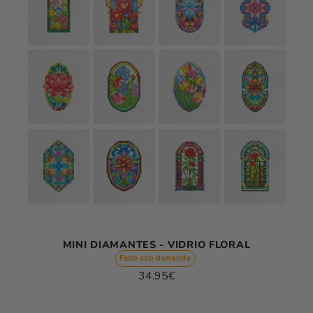
MINI DIAMANTES - VIDRIO FLORAL
Feito sob demanda
Preço
34.95€
normal
Preço
/
unitário
por