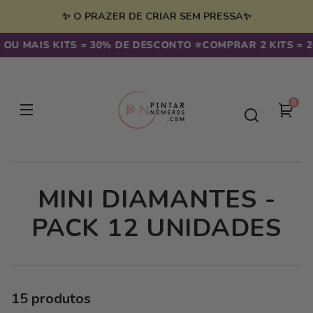
Saltar
para o
✨ O PRAZER DE CRIAR SEM PRESSA✨
conteúdo
 MAIS KITS = 30% DE DESCONTO ⭐️
COMPRAR 2 KITS = 20%
0
0
seu
artig
carr
C
MINI DIAMANTES -
O
PACK 12 UNIDADES
L
E
15 produtos