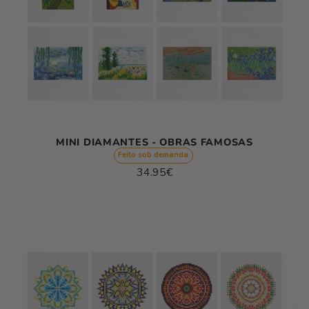
MINI DIAMANTES - OBRAS FAMOSAS
Feito sob demanda
Preço
34.95€
normal
Preço
/
unitário
por