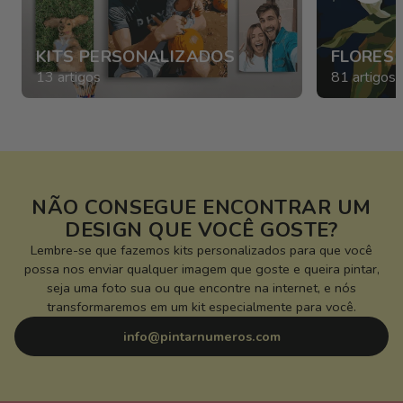
KITS PERSONALIZADOS
FLORES 
13 artigos
81 artigos
NÃO CONSEGUE ENCONTRAR UM
DESIGN QUE VOCÊ GOSTE?
Lembre-se que fazemos kits personalizados para que você
possa nos enviar qualquer imagem que goste e queira pintar,
seja uma foto sua ou que encontre na internet, e nós
transformaremos em um kit especialmente para você.
info@pintarnumeros.com