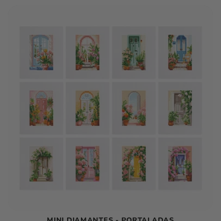
Ç
Ã
O
:
MINI DIAMANTES - PORTALADAS