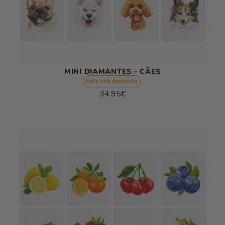
MINI DIAMANTES - CÃES
Feito sob demanda
Preço
34.95€
normal
Preço
/
unitário
por