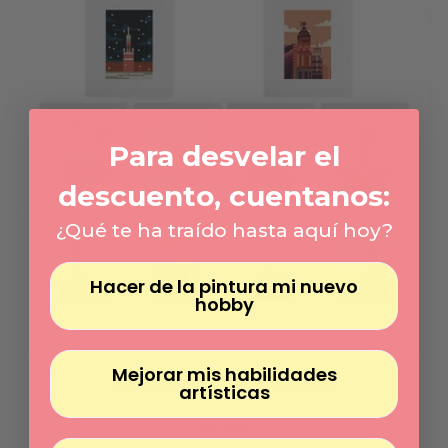
Γ
Para desvelar el
descuento, cuentanos:
¿Qué te ha traído hasta aquí hoy?
Hacer de la pintura mi nuevo
hobby
Mejorar mis habilidades
MINI DIAMANTES - CIDADES
artísticas
Feito sob demanda
Preço
34.95€
normal
Preço