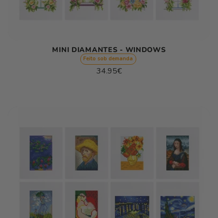
MINI DIAMANTES - WINDOWS
Feito sob demanda
Preço
34.95€
normal
Preço
/
unitário
por