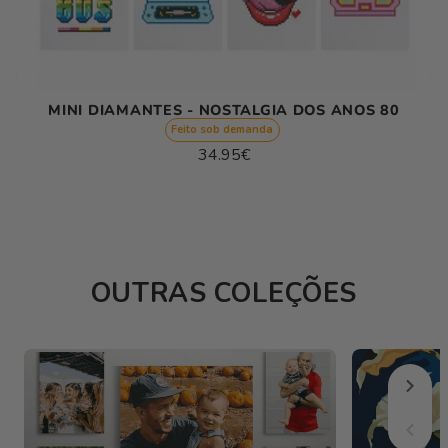
MINI DIAMANTES - NOSTALGIA DOS ANOS 80
Feito sob demanda
Preço
34.95€
normal
Preço
/
unitário
por
OUTRAS COLEÇÕES