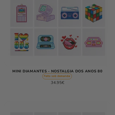
MINI DIAMANTES - NOSTALGIA DOS ANOS 80
Feito sob demanda
Preço
34.95€
normal
Preço
/
unitário
por