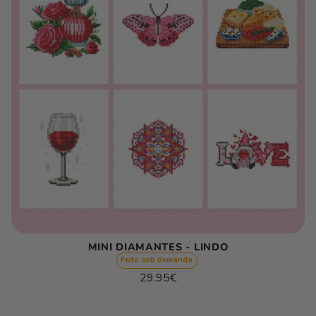
MINI DIAMANTES - LINDO
Feito sob demanda
Preço
29.95€
normal
Preço
/
unitário
por