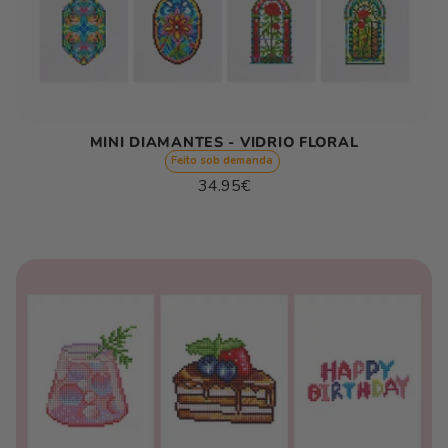
MINI DIAMANTES - VIDRIO FLORAL
Feito sob demanda
Preço
34.95€
normal
Preço
/
unitário
por