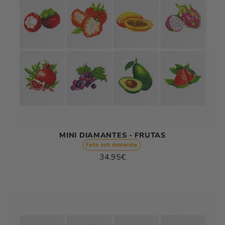
MINI DIAMANTES - FRUTAS
Feito sob demanda
Preço
34.95€
normal
Preço
/
unitário
por