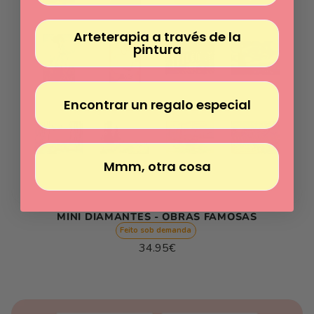
Arteterapia a través de la
pintura
Encontrar un regalo especial
Mmm, otra cosa
MINI DIAMANTES - OBRAS FAMOSAS
Feito sob demanda
Preço
34.95€
normal
Preço
/
unitário
por