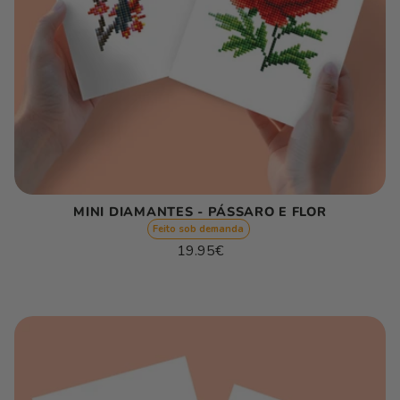
MINI DIAMANTES - PÁSSARO E FLOR
Feito sob demanda
Preço
19.95€
normal
Preço
/
unitário
por