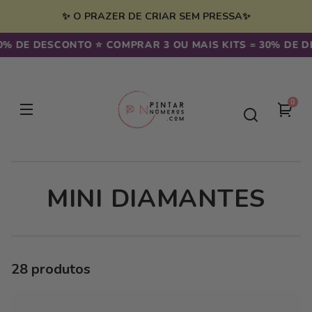
Saltar
para o
✨ O PRAZER DE CRIAR SEM PRESSA✨
conteúdo
DE DESCONTO ⭐️ COMPRAR 3 OU MAIS KITS = 30% DE DESC
0
0
seu
artig
carr
C
MINI DIAMANTES
O
L
28 produtos
E