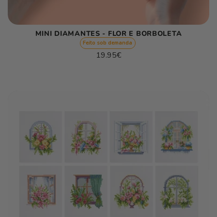
MINI DIAMANTES - FLOR E BORBOLETA
Feito sob demanda
Preço
19.95€
normal
Preço
/
unitário
por