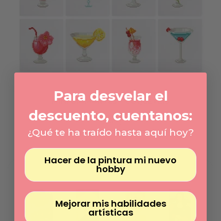
Γ
Para desvelar el
MINI DIAMANTES - COQUETÉIS
descuento, cuentanos:
Feito sob demanda
Preço
34.95€
normal
¿Qué te ha traído hasta aquí hoy?
Preço
/
unitário
por
Hacer de la pintura mi nuevo
hobby
Mejorar mis habilidades
artísticas