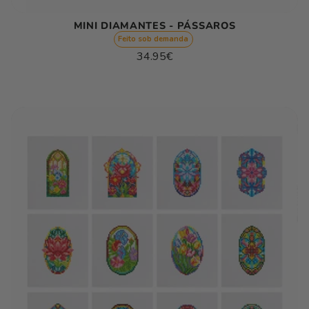
MINI DIAMANTES - PÁSSAROS
Feito sob demanda
Preço
34.95€
normal
Preço
/
unitário
por