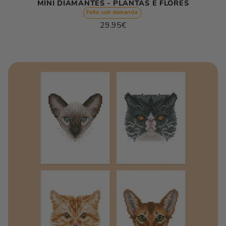
MINI DIAMANTES - PLANTAS E FLORES
Feito sob demanda
Preço
29.95€
normal
Preço
/
unitário
por