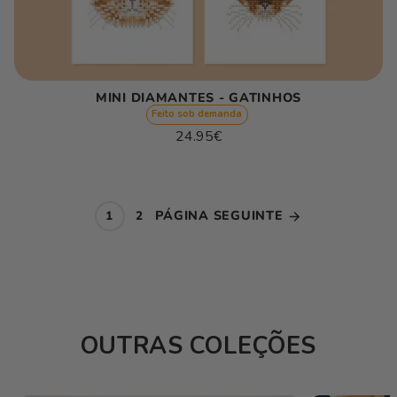
MINI DIAMANTES - GATINHOS
Feito sob demanda
Preço
24.95€
normal
Preço
/
unitário
por
PÁGINA SEGUINTE
1
2
OUTRAS COLEÇÕES