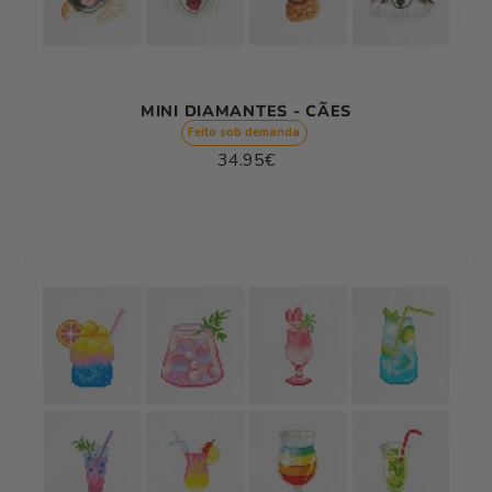
MINI DIAMANTES - CÃES
Feito sob demanda
Preço
34.95€
normal
Preço
/
unitário
por