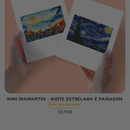
MINI DIAMANTES - NOITE ESTRELADA E PAISAGEM
Feito sob demanda
Preço
19.95€
normal
Preço
/
unitário
por