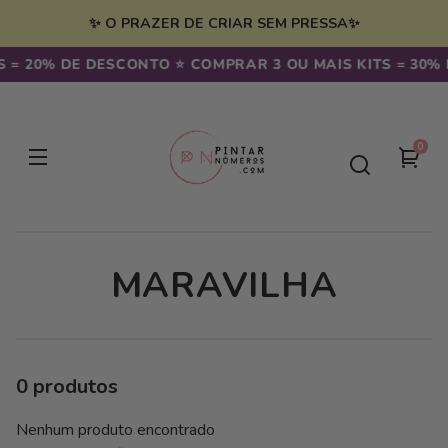
Saltar
para o
✨ O PRAZER DE CRIAR SEM PRESSA✨
conteúdo
 = 20% DE DESCONTO ⭐️ COMPRAR 3 OU MAIS KITS = 30% 
0
0
seu
artig
carr
C
MARAVILHA
O
L
0 produtos
E
Nenhum produto encontrado