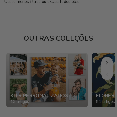
Ç
Utilize menos filtros ou
exclua todos eles
Ã
O
:
OUTRAS COLEÇÕES
KITS PERSONALIZADOS
FLORES 
13 artigos
81 artigos