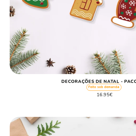
DECORAÇÕES DE NATAL - PACO
Feito sob demanda
Preço
16.95€
normal
Preço
/
unitário
por