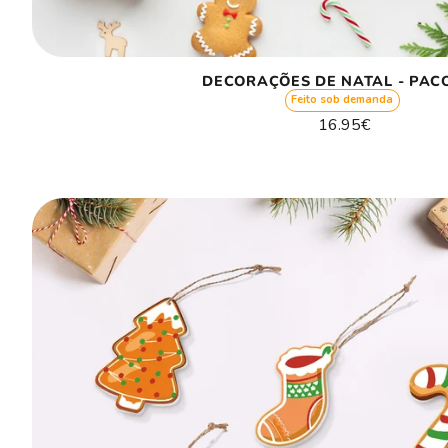
DECORAÇÕES DE NATAL - PACO
Feito sob demanda
Preço
16.95€
normal
Preço
/
unitário
por