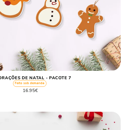
ORAÇÕES DE NATAL - PACOTE 7
Feito sob demanda
Preço
16.95€
normal
Preço
/
unitário
por