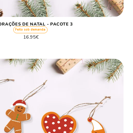
Γ
ORAÇÕES DE NATAL - PACOTE 3
Feito sob demanda
Preço
16.95€
normal
Preço
/
unitário
por