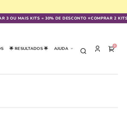
OU MAIS KITS = 30% DE DESCONTO ⭐️
COMPRAR 2 KITS = 2
0
0
seu
OS
🌟 RESULTADOS 🌟
AJUDA
artigos
Iniciar
carrin
sessão