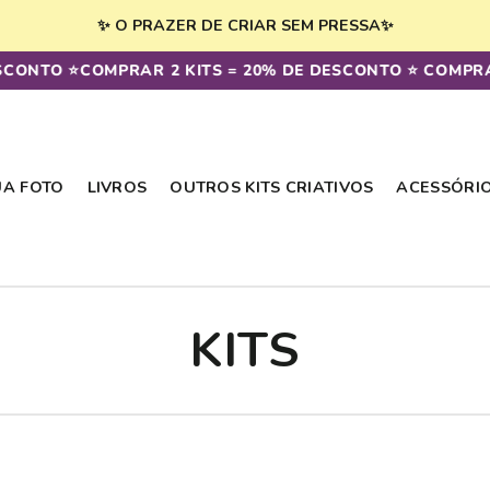
✨ O PRAZER DE CRIAR SEM PRESSA✨
TO ⭐️
COMPRAR 2 KITS = 20% DE DESCONTO ⭐️ COMPRAR 3 
UA FOTO
LIVROS
OUTROS KITS CRIATIVOS
ACESSÓRI
C
KITS
O
L