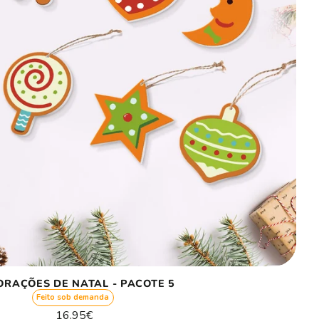
ORAÇÕES DE NATAL - PACOTE 5
Feito sob demanda
Preço
16.95€