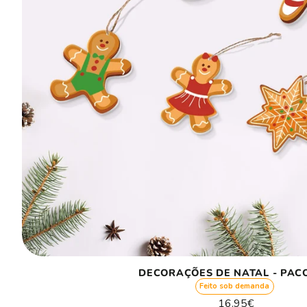
DECORAÇÕES DE NATAL - PACO
Feito sob demanda
Preço
16.95€