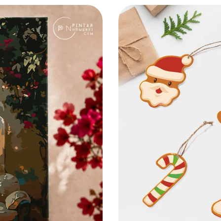
E
Ç
Ã
O
: