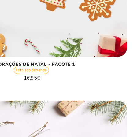
ORAÇÕES DE NATAL - PACOTE 1
Feito sob demanda
Preço
16.95€
normal
Preço
/
unitário
por