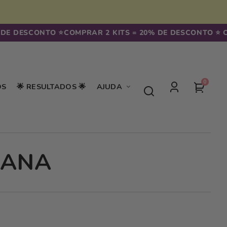
DE DESCONTO ⭐️
COMPRAR 2 KITS = 20% DE DESCONTO ⭐️ C
0
0
seu
OS
🌟 RESULTADOS 🌟
AJUDA
artigos
Iniciar
carrin
sessão
MANA