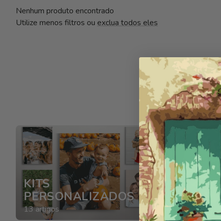
E
Nenhum produto encontrado
Utilize menos filtros ou
exclua todos eles
Ç
Ã
O
:
KITS
PERSONALIZADOS
FLORE
13 artigos
81 artigos