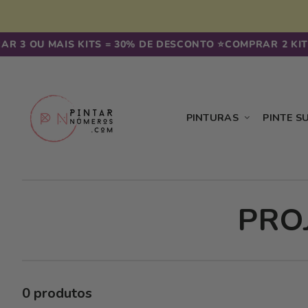
Saltar
para o
conteúdo
R 3 OU MAIS KITS = 30% DE DESCONTO ⭐️
COMPRAR 2 KITS
PINTURAS
PINTE S
C
PRO
O
L
0 produtos