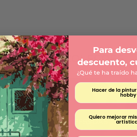
Para desve
OUTRAS COLEÇÕES
descuento, c
¿Qué te ha traído h
Hacer de la pintu
hobby
Quiero mejorar mis
S E PLANTAS
PESSOAS
artístic
72 artigos