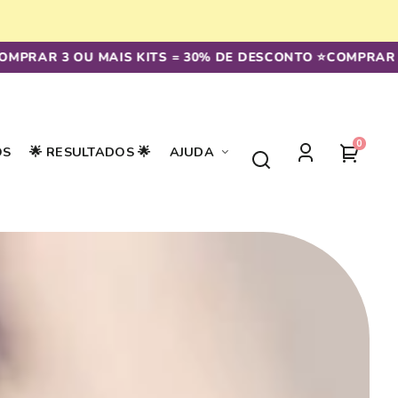
RAR 3 OU MAIS KITS = 30% DE DESCONTO ⭐️
COMPRAR 2 KI
0
0
seu
OS
🌟 RESULTADOS 🌟
AJUDA
artigos
Iniciar
carrin
sessão