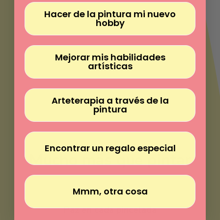
Γ
Hacer de la pintura mi nuevo
hobby
Mejorar mis habilidades
artísticas
Arteterapia a través de la
pintura
Encontrar un regalo especial
Mucho más que pintar
Mmm, otra cosa
Pinta sin experiencia
Paz en cada pincelada