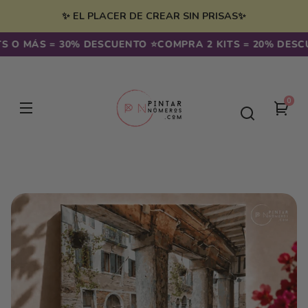
Ir
irectamente
✨ EL PLACER DE CREAR SIN PRISAS✨
l contenido
O MÁS = 30% DESCUENTO ⭐️
COMPRA 2 KITS = 20% DESCUEN
0
0
Tu
artíc
carr
Ir
directamente
a la
información
del producto