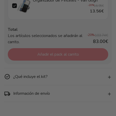
Organizador de Pinceles - Van Gogh
-20%
16.95€
13.56€
Total
Los artículos seleccionados se añadirán al
-20%
103.74€
83.00€
carrito.
Añadir el pack al carrito
¿Qué incluye el kit?
Información de envío