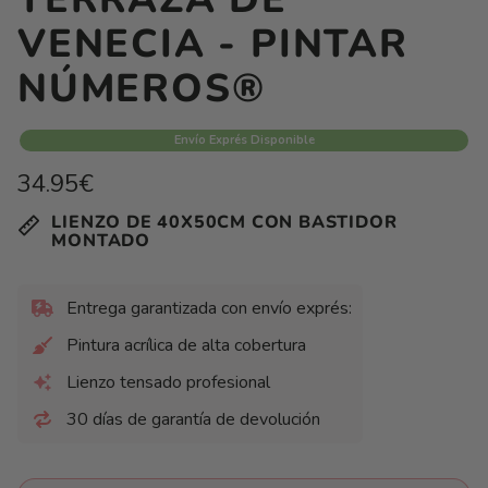
VENECIA - PINTAR
NÚMEROS®
Envío Exprés Disponible
Precio
34.95€
habitual
Precio
/
LIENZO DE 40X50CM CON BASTIDOR
unitario
por
MONTADO
Entrega garantizada con envío exprés:
Pintura acrílica de alta cobertura
Lienzo tensado profesional
30 días de garantía de devolución