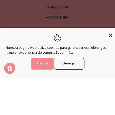
Aviso Legal
Accesibilidad
MÁS INFORMACIÓN
Nuestra página web utiliza cookies para garantizar que obtengas
Hazte afiliado
la mejor experiencia de compra.
Saber más.
Programa de fidelización
Aceptar
Denegar
Preguntas frecuentes
Blog
PINTAR NÚMEROS