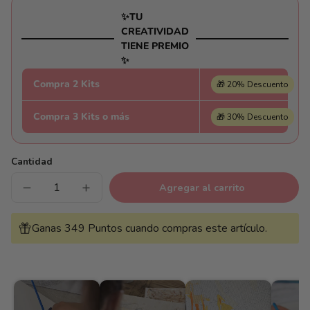
✨TU
CREATIVIDAD
TIENE PREMIO
✨
Compra 2 Kits
🎁 20% Descuento
Compra 3 Kits o más
🎁 30% Descuento
Cantidad
Agregar al carrito
Reducir
Aumentar
cantidad
cantidad
para
para
Terraza
Terraza
Ganas 349 Puntos cuando compras este artículo.
de
de
Venecia
Venecia
-
-
Pintar
Pintar
Números®
Números®