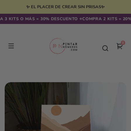
Ir
irectamente
✨ EL PLACER DE CREAR SIN PRISAS✨
l contenido
 3 KITS O MÁS = 30% DESCUENTO ⭐️
COMPRA 2 KITS = 20%
0
0
Tu
artíc
carr
Ir
directamente
a la
información
del producto