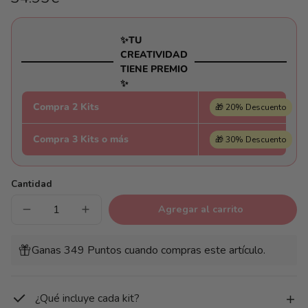
habitual
Precio
/
unitario
por
✨TU
CREATIVIDAD
TIENE PREMIO
✨
Compra 2 Kits
🎁 20% Descuento
Compra 3 Kits o más
🎁 30% Descuento
Cantidad
Agregar al carrito
Reducir
Aumentar
cantidad
cantidad
para
para
Paisaje
Paisaje
Ganas 349 Puntos cuando compras este artículo.
San
San
Valentín
Valentín
¿Qué incluye cada kit?