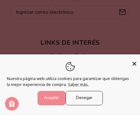
Correo
electrónico
LINKS DE INTERÉS
Política de Envíos
Cambios y Devoluciones
Nuestra página web utiliza cookies para garantizar que obtengas
Términos y Condiciones
la mejor experiencia de compra.
Saber más.
Aviso Legal
Aceptar
Denegar
Accesibilidad
MÁS INFORMACIÓN