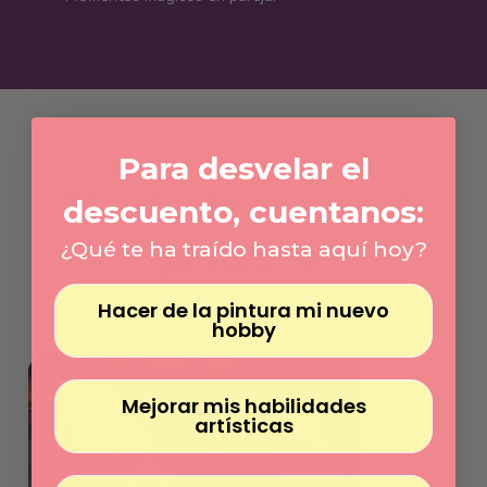
Γ
Para desvelar el
El arte de compartir
descuento, cuentanos:
juntos ❤️
¿Qué te ha traído hasta aquí hoy?
Hacer de la pintura mi nuevo
Momentos creativos que unen corazones
hobby
Mejorar mis habilidades
artísticas