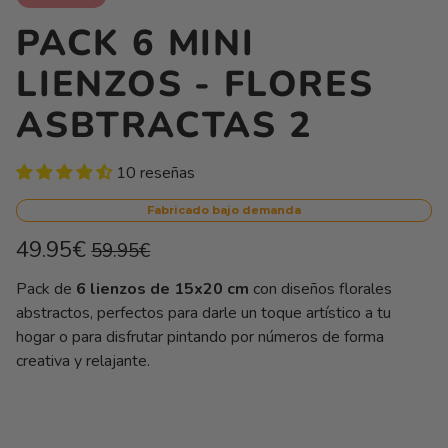
PACK 6 MINI
LIENZOS - FLORES
ASBTRACTAS 2
10 reseñas
Fabricado bajo demanda
Precio
Precio
49.95€
59.95€
habitual
de
Precio
/
Pack de
6 lienzos de 15x20 cm
con diseños florales
unitario
por
oferta
abstractos, perfectos para darle un toque artístico a tu
hogar o para disfrutar pintando por números de forma
creativa y relajante.