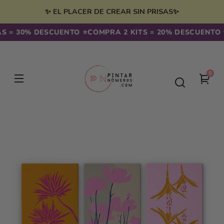
Ir
irectamente
✨ EL PLACER DE CREAR SIN PRISAS✨
l contenido
 = 30% DESCUENTO ⭐️
COMPRA 2 KITS = 20% DESCUENTO ⭐️
0
0
Tu
artíc
carr
Ir
directamente
a la
información
del producto