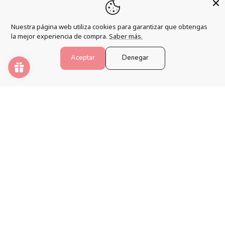
Programa de fidelización
Nuestra página web utiliza cookies para garantizar que obtengas
Preguntas frecuentes
la mejor experiencia de compra.
Saber más.
Blog
Aceptar
Denegar
PINTAR NÚMEROS
Despierta tu creatividad y relaja tu mente con los mejores
kits de pintura por números.
Formas
de
pago
© 2026,
Pintar Números®
.
Tecnología de Shopify