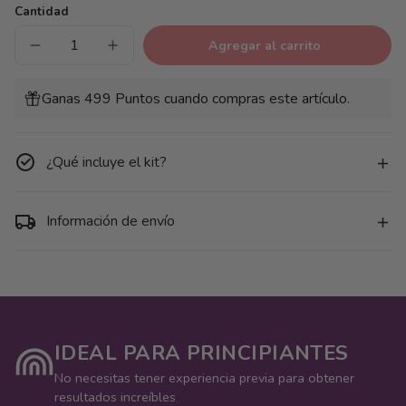
Cantidad
Agregar al carrito
Reducir
Aumentar
cantidad
cantidad
para
para
Pack
Pack
Ganas 499 Puntos cuando compras este artículo.
6
6
Mini
Mini
Lienzos
Lienzos
-
-
Flores
Flores
¿Qué incluye el kit?
asbtractas
asbtractas
2
2
Información de envío
IDEAL PARA PRINCIPIANTES
No necesitas tener experiencia previa para obtener
resultados increíbles