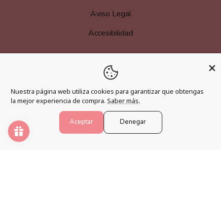
Aviso Legal
Accesibilidad
MÁS INFORMACIÓN
Nuestra página web utiliza cookies para garantizar que obtengas
Hazte afiliado
la mejor experiencia de compra.
Saber más.
Programa de fidelización
Aceptar
Denegar
Preguntas frecuentes
Blog
PINTAR NÚMEROS