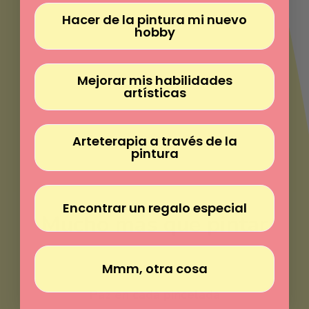
Γ
Hacer de la pintura mi nuevo
hobby
Mejorar mis habilidades
artísticas
Arteterapia a través de la
pintura
Encontrar un regalo especial
Mucho más que pintar
Mmm, otra cosa
Pinta sin experiencia
Paz en cada pincelada