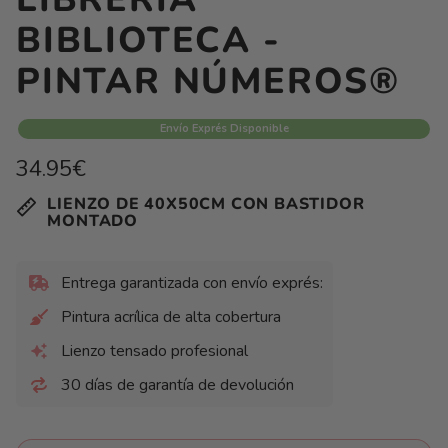
BIBLIOTECA -
PINTAR NÚMEROS®
Envío Exprés Disponible
Precio
34.95€
habitual
Precio
/
LIENZO DE 40X50CM CON BASTIDOR
unitario
por
MONTADO
Entrega garantizada con envío exprés:
Pintura acrílica de alta cobertura
Lienzo tensado profesional
30 días de garantía de devolución