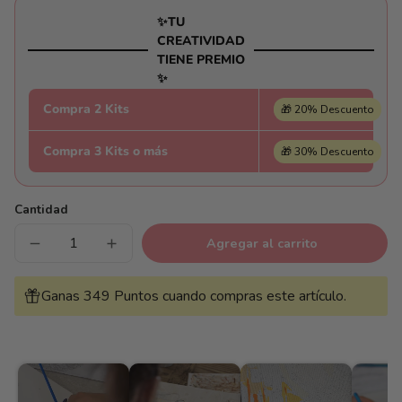
✨TU
CREATIVIDAD
TIENE PREMIO
✨
Compra 2 Kits
🎁 20% Descuento
Compra 3 Kits o más
🎁 30% Descuento
Cantidad
Agregar al carrito
Reducir
Aumentar
cantidad
cantidad
para
para
Libreria
Libreria
Ganas 349 Puntos cuando compras este artículo.
biblioteca
biblioteca
-
-
Pintar
Pintar
Números®
Números®