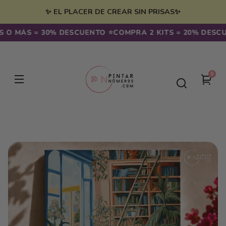
Ir
irectamente
✨ EL PLACER DE CREAR SIN PRISAS✨
l contenido
O MÁS = 30% DESCUENTO ⭐️
COMPRA 2 KITS = 20% DESCUEN
0
0
Tu
artíc
carr
Ir
directamente
a la
información
del producto