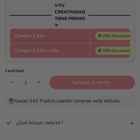
✨TU
CREATIVIDAD
TIENE PREMIO
✨
Compra 2 Kits
🎁 20% Descuento
Compra 3 Kits o más
🎁 30% Descuento
Cantidad
Agregar al carrito
Reducir
Aumentar
cantidad
cantidad
para
para
León
León
Ganas 349 Puntos cuando compras este artículo.
San
San
Valentín
Valentín
¿Qué incluye cada kit?