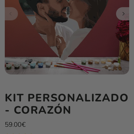
KIT PERSONALIZADO
- CORAZÓN
Precio
59.00€
habitual
Precio
/