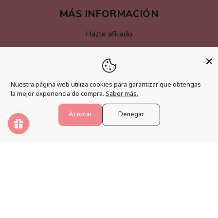
MÁS INFORMACIÓN
Hazte afiliado
Programa de fidelización
Preguntas frecuentes
Nuestra página web utiliza cookies para garantizar que obtengas
Blog
la mejor experiencia de compra.
Saber más.
Aceptar
Denegar
PINTAR NÚMEROS
Despierta tu creatividad y relaja tu mente con los mejores
kits de pintura por números.
Formas
de