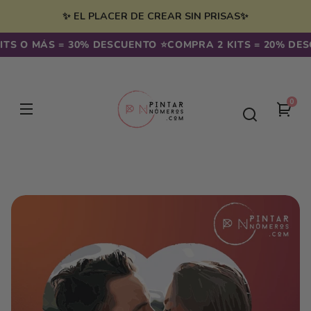
Ir
irectamente
✨ EL PLACER DE CREAR SIN PRISAS✨
l contenido
TS O MÁS = 30% DESCUENTO ⭐️
COMPRA 2 KITS = 20% DESC
0
0
Tu
artíc
carr
Ir
directamente
a la
información
del producto