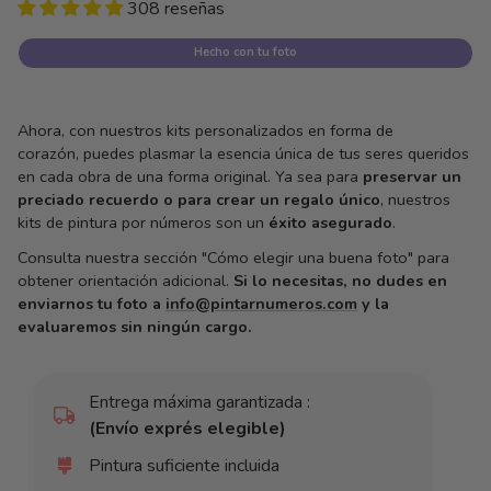
308 reseñas
unitario
por
Hecho con tu foto
Ahora, con nuestros kits personalizados en forma de
corazón,
puedes plasmar la esencia única de tus seres queridos
en cada obra de una forma original.
Ya sea para
preservar un
preciado recuerdo o para crear un regalo único
, nuestros
kits de pintura por números son un
éxito asegurado
.
Consulta nuestra sección "Cómo elegir una buena foto" para
obtener orientación adicional.
Si lo necesitas, no dudes en
enviarnos tu foto a
info@pintarnumeros.com
y la
evaluaremos sin ningún cargo.
Entrega máxima garantizada :
(Envío exprés elegible)
Pintura suficiente incluida