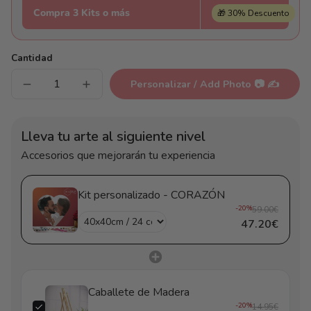
Compra 3 Kits o más
🎁 30% Descuento
Cantidad
Personalizar / Add Photo 📷 ✍
Reducir
Aumentar
cantidad
cantidad
para
para
Kit
Kit
personalizado
personalizado
Lleva tu arte al siguiente nivel
-
-
CORAZÓN
CORAZÓN
Accesorios que mejorarán tu experiencia
Kit personalizado - CORAZÓN
-20%
59.00€
47.20€
Caballete de Madera
-20%
14.95€