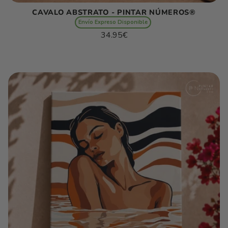
CAVALO ABSTRATO - PINTAR NÚMEROS®
Envío Expreso Disponible
Preço
34.95€
normal
Preço
/
unitário
por