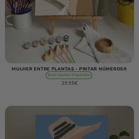
MULHER ENTRE PLANTAS - PINTAR NÚMEROS®
Envío Expreso Disponible
Preço
29.95€
normal
Preço
/
unitário
por