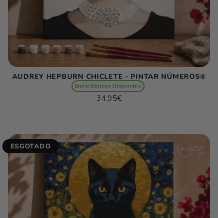
AUDREY HEPBURN CHICLETE - PINTAR NÚMEROS®
Envío Expreso Disponible
Preço
34.95€
normal
Preço
/
unitário
por
ESGOTADO