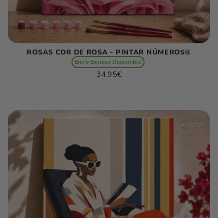
ROSAS COR DE ROSA - PINTAR NÚMEROS®
Envío Expreso Disponible
Preço
34.95€
normal
Preço
/
unitário
por