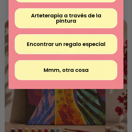
normal
Preço
/
unitário
por
Arteterapia a través de la
pintura
Encontrar un regalo especial
Mmm, otra cosa