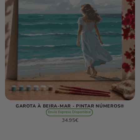
GAROTA À BEIRA-MAR - PINTAR NÚMEROS®
Envío Expreso Disponible
Preço
34.95€
normal
Preço
/
unitário
por