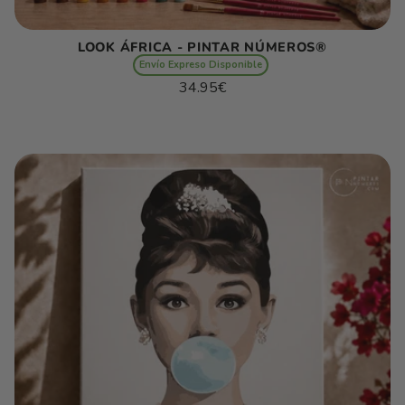
LOOK ÁFRICA - PINTAR NÚMEROS®
Envío Expreso Disponible
Preço
34.95€
normal
Preço
/
unitário
por