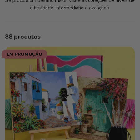
Ç
Se procura um desafio maior, visite as coleções de níveis de
dificuldade.
intermediário
e
avançado
.
Ã
O
:
88 produtos
EM PROMOÇÃO