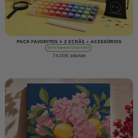
PACK FAVORITOS ⭐️ 2 ECRÃS + ACESSÓRIOS
Envío Expreso Disponible
Preço
Preço
74.00€
100.50€
normal
de
Preço
/
saldo
unitário
por