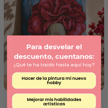
Γ
Para desvelar el
descuento, cuentanos:
¿Qué te ha traído hasta aquí hoy?
Hacer de la pintura mi nuevo
hobby
BAILARINA ROSA - PINTAR NÚMEROS®
Mejorar mis habilidades
Envío Expreso Disponible
artísticas
Preço
34.95€