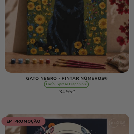
GATO NEGRO - PINTAR NÚMEROS®
Envío Expreso Disponible
Preço
34.95€
normal
Preço
/
unitário
por
EM PROMOÇÃO