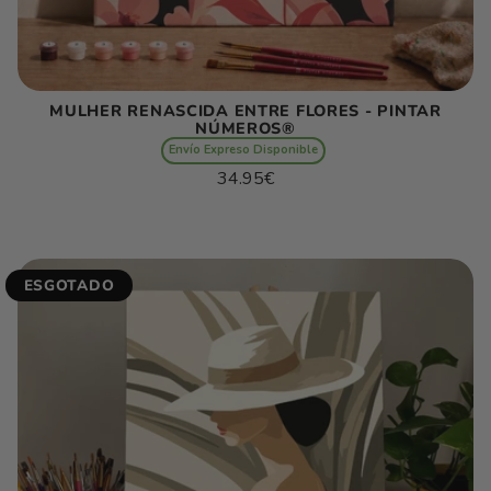
MULHER RENASCIDA ENTRE FLORES - PINTAR
NÚMEROS®
Envío Expreso Disponible
Preço
34.95€
normal
Preço
/
unitário
por
ESGOTADO