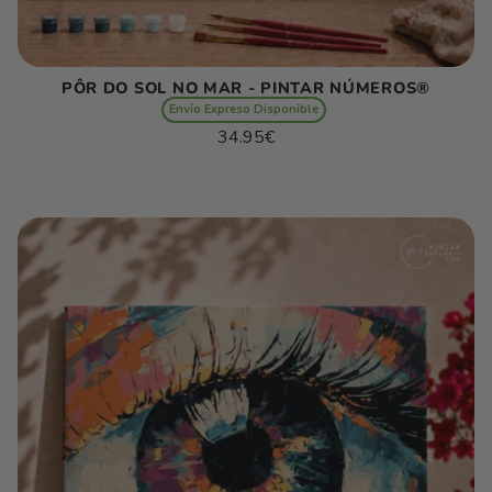
PÔR DO SOL NO MAR - PINTAR NÚMEROS®
Envío Expreso Disponible
Preço
34.95€
normal
Preço
/
unitário
por