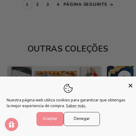
PÁGINA SEGUINTE
1
2
3
4
OUTRAS COLEÇÕES
Nuestra página web utiliza cookies para garantizar que obtengas
la mejor experiencia de compra.
Saber más.
KITS PERSONALIZADOS
FLORES 
Aceptar
Denegar
13 artigos
81 artigos