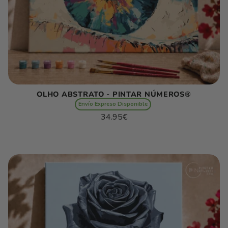
OLHO ABSTRATO - PINTAR NÚMEROS®
Envío Expreso Disponible
Preço
34.95€
normal
Preço
/
unitário
por