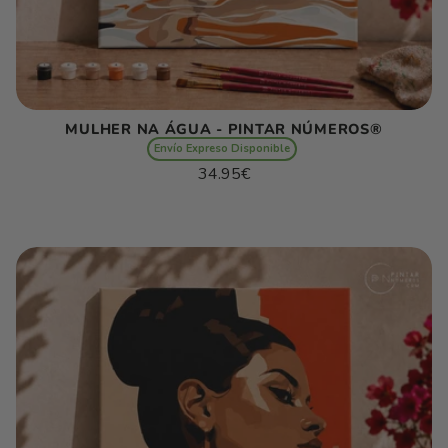
MULHER NA ÁGUA - PINTAR NÚMEROS®
Envío Expreso Disponible
Preço
34.95€
normal
Preço
/
unitário
por