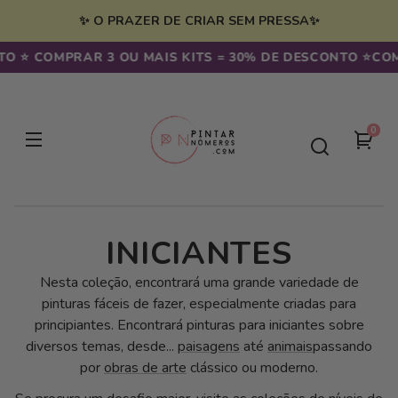
Saltar
para o
✨ O PRAZER DE CRIAR SEM PRESSA✨
conteúdo
OMPRAR 3 OU MAIS KITS = 30% DE DESCONTO ⭐️
COMPRAR 2
0
0
seu
artig
carr
C
INICIANTES
O
Nesta coleção, encontrará uma grande variedade de
pinturas fáceis de fazer, especialmente criadas para
L
principiantes. Encontrará pinturas para iniciantes sobre
diversos temas, desde...
paisagens
até
animais
passando
E
por
obras de arte
clássico ou moderno.