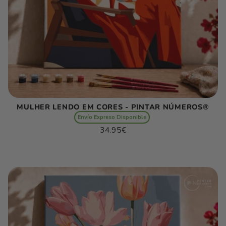
MULHER LENDO EM CORES - PINTAR NÚMEROS®
Envío Expreso Disponible
Preço
34.95€
normal
Preço
/
unitário
por