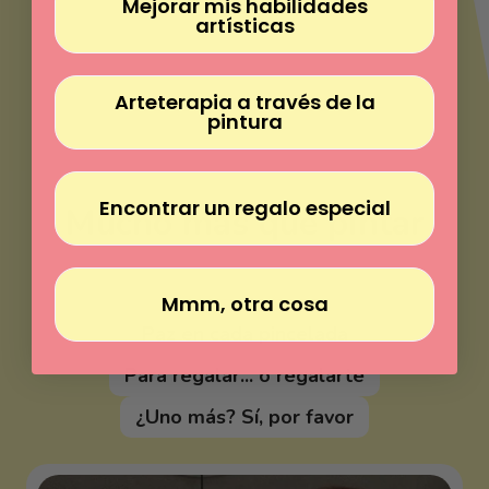
Γ
Mejorar mis habilidades
artísticas
Arteterapia a través de la
pintura
Encontrar un regalo especial
Mucho más que pintar
Pinta sin experiencia
Mmm, otra cosa
Paz en cada pincelada
Para regalar... o regalarte
¿Uno más? Sí, por favor