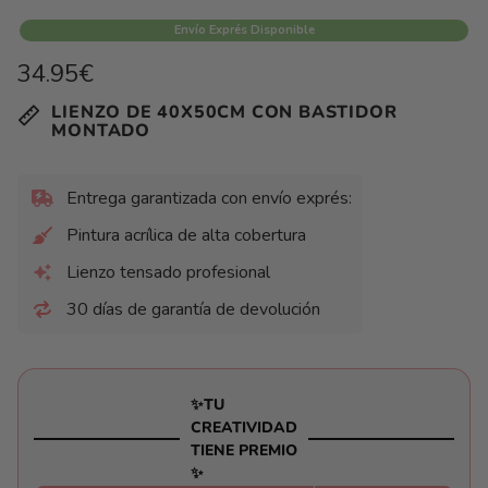
Envío Exprés Disponible
Precio
34.95€
habitual
Precio
/
LIENZO DE 40X50CM CON BASTIDOR
unitario
por
MONTADO
Entrega garantizada con envío exprés:
Pintura acrílica de alta cobertura
Lienzo tensado profesional
30 días de garantía de devolución
✨TU
CREATIVIDAD
TIENE PREMIO
✨