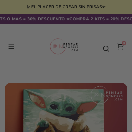
Ir
irectamente
✨ EL PLACER DE CREAR SIN PRISAS✨
l contenido
 O MÁS = 30% DESCUENTO ⭐️
COMPRA 2 KITS = 20% DESCUE
0
0
Tu
artíc
carr
Ir
directamente
a la
información
del producto