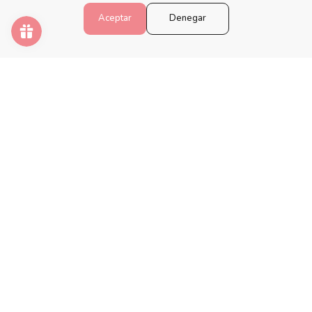
Programa de fidelización
Aceptar
Denegar
Preguntas frecuentes
Blog
PINTAR NÚMEROS
Despierta tu creatividad y relaja tu mente con los mejores
kits de pintura por números.
Formas
de
pago
© 2026,
Pintar Números®
.
Tecnología de Shopify