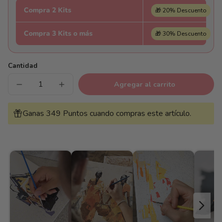
Compra 2 Kits
🎁 20% Descuento
Compra 3 Kits o más
🎁 30% Descuento
Cantidad
Agregar al carrito
Reducir
Aumentar
cantidad
cantidad
para
para
Yoda
Yoda
Ganas 349 Puntos cuando compras este artículo.
-
-
Pintar
Pintar
Números
Números