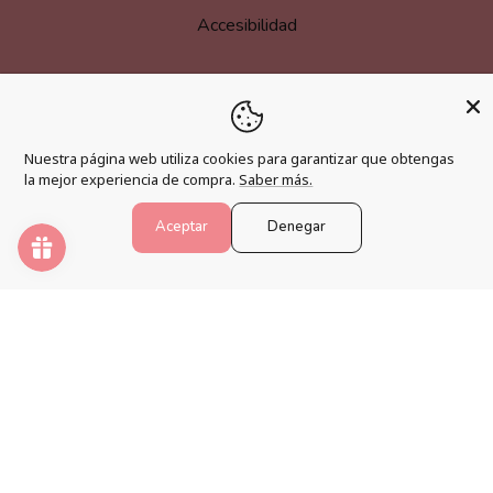
Accesibilidad
MÁS INFORMACIÓN
Nuestra página web utiliza cookies para garantizar que obtengas
Hazte afiliado
la mejor experiencia de compra.
Saber más.
Programa de fidelización
Aceptar
Denegar
Preguntas frecuentes
Blog
PINTAR NÚMEROS
Despierta tu creatividad y relaja tu mente con los mejores
kits de pintura por números.