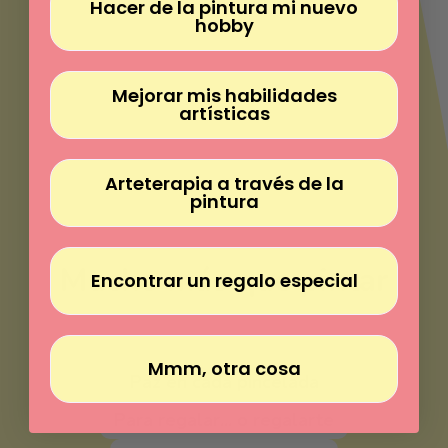
Γ
Hacer de la pintura mi nuevo
hobby
Mejorar mis habilidades
artísticas
Arteterapia a través de la
pintura
Mucho más que pintar
Encontrar un regalo especial
Pinta sin experiencia
Mmm, otra cosa
Paz en cada pincelada
Para regalar... o regalarte