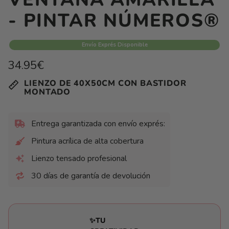
- PINTAR NÚMEROS®
Envío Exprés Disponible
Precio
34.95€
habitual
Precio
/
LIENZO DE 40X50CM CON BASTIDOR
unitario
por
MONTADO
Entrega garantizada con envío exprés:
Pintura acrílica de alta cobertura
Lienzo tensado profesional
30 días de garantía de devolución
✨TU