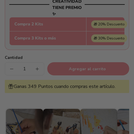
CREATIVIDAD
TIENE PREMIO
✨
Compra 2 Kits
🎁 20% Descuento
Compra 3 Kits o más
🎁 30% Descuento
Cantidad
Agregar al carrito
Reducir
Aumentar
cantidad
cantidad
para
para
Ventana
Ventana
Ganas 349 Puntos cuando compras este artículo.
Amarilla
Amarilla
-
-
Pintar
Pintar
Números®
Números®