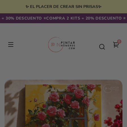
Ir
irectamente
✨ EL PLACER DE CREAR SIN PRISAS✨
l contenido
30% DESCUENTO ⭐️
COMPRA 2 KITS = 20% DESCUENTO ⭐️ CO
0
0
Tu
artíc
carr
Ir
directamente
a la
información
del producto