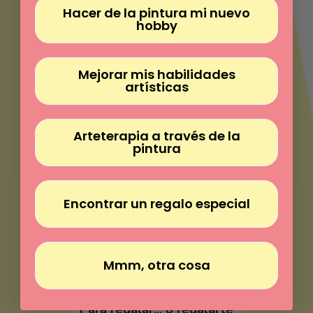
Γ
Hacer de la pintura mi nuevo
hobby
Mejorar mis habilidades
artísticas
Arteterapia a través de la
pintura
Encontrar un regalo especial
Mucho más que pintar
Pinta sin experiencia
Mmm, otra cosa
Paz en cada pincelada
Para regalar... o regalarte