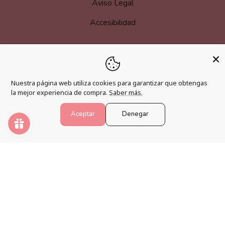
Aviso Legal
Accesibilidad
MÁS INFORMACIÓN
Nuestra página web utiliza cookies para garantizar que obtengas
Hazte afiliado
la mejor experiencia de compra.
Saber más.
Programa de fidelización
Aceptar
Denegar
Preguntas frecuentes
Blog
PINTAR NÚMEROS
Despierta tu creatividad y relaja tu mente con los mejores