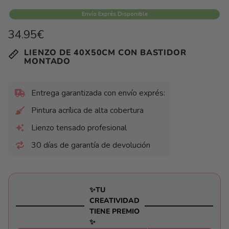
Envío Exprés Disponible
Precio
34.95€
habitual
Precio
/
LIENZO DE 40X50CM CON BASTIDOR
unitario
por
MONTADO
Entrega garantizada con envío exprés:
Pintura acrílica de alta cobertura
Lienzo tensado profesional
30 días de garantía de devolución
✨TU
CREATIVIDAD
TIENE PREMIO
✨