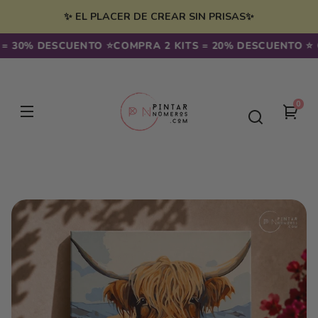
Ir
irectamente
✨ EL PLACER DE CREAR SIN PRISAS✨
l contenido
30% DESCUENTO ⭐️
COMPRA 2 KITS = 20% DESCUENTO ⭐️ CO
0
0
Tu
artíc
carr
Ir
directamente
a la
información
del producto