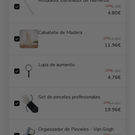
Rotulador Eliminador de Números
-20%
5.99€
4.80€
Caballete de Madera
-20%
14.95€
11.96€
Lupa de aumento
-20%
5.95€
4.76€
Set de pinceles profesionales
-20%
24.95€
19.96€
Organizador de Pinceles - Van Gogh
-20%