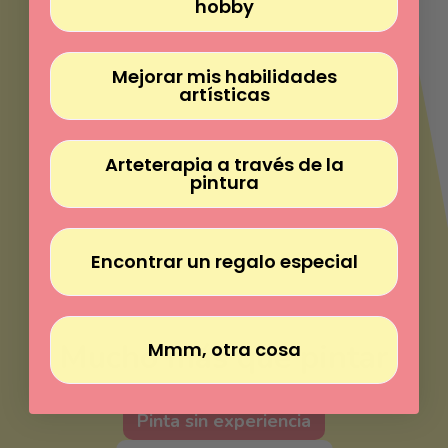
Γ
hobby
Mejorar mis habilidades
artísticas
Arteterapia a través de la
pintura
Encontrar un regalo especial
Mucho más que pintar
Mmm, otra cosa
Pinta sin experiencia