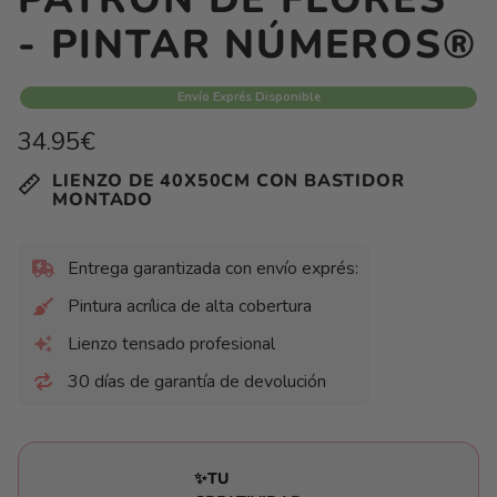
- PINTAR NÚMEROS®
Envío Exprés Disponible
Precio
34.95€
habitual
Precio
/
LIENZO DE 40X50CM CON BASTIDOR
unitario
por
MONTADO
Entrega garantizada con envío exprés:
Pintura acrílica de alta cobertura
Lienzo tensado profesional
30 días de garantía de devolución
✨TU