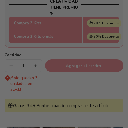
CREATIVIDAD
TIENE PREMIO
✨
Compra 2 Kits
🎁 20% Descuento
Compra 3 Kits o más
🎁 30% Descuento
Cantidad
Agregar al carrito
Reducir
Aumentar
cantidad
cantidad
para
para
¡Solo quedan 3
Patrón
Patrón
unidades en
de
de
Flores
Flores
stock!
-
-
Pintar
Pintar
Números®
Números®
Ganas 349 Puntos cuando compras este artículo.