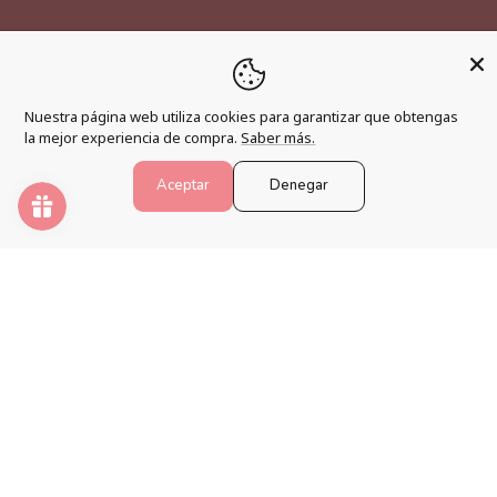
MÁS INFORMACIÓN
Nuestra página web utiliza cookies para garantizar que obtengas
Hazte afiliado
la mejor experiencia de compra.
Saber más.
Programa de fidelización
Aceptar
Denegar
Preguntas frecuentes
Blog
PINTAR NÚMEROS
Despierta tu creatividad y relaja tu mente con los mejores
kits de pintura por números.