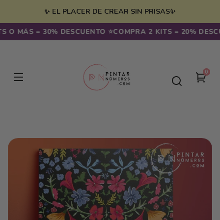
Ir
irectamente
✨ EL PLACER DE CREAR SIN PRISAS✨
l contenido
O MÁS = 30% DESCUENTO ⭐️
COMPRA 2 KITS = 20% DESCUEN
0
0
Tu
artíc
carr
Ir
directamente
a la
información
del producto