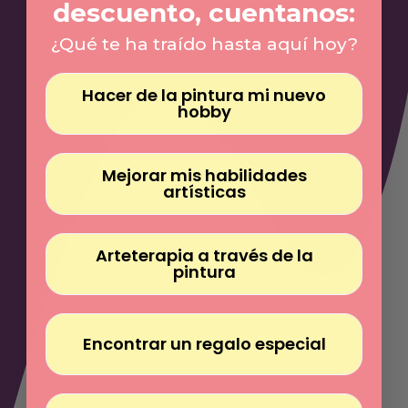
Γ
descuento, cuentanos:
tan especial
¿Qué te ha traído hasta aquí hoy?
Hacer de la pintura mi nuevo
hobby
Mejorar mis habilidades
artísticas
Arteterapia a través de la
pintura
Encontrar un regalo especial