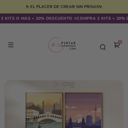
Ir
irectamente
✨ EL PLACER DE CREAR SIN PRISAS✨
l contenido
 KITS O MÁS = 30% DESCUENTO ⭐️
COMPRA 2 KITS = 20% D
0
0
Tu
artíc
carr
Ir
directamente
a la
información
del producto