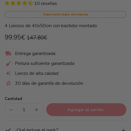
10 reseñas
Fabricado bajo demanda
4 Lienzos de 40x50cm con bastidor montado
Precio
Precio
99.95€
147.80€
habitual
de
Precio
/
unitario
por
oferta
Entrega garantizada:
Pintura suficiente garantizada
Lienzo de alta calidad
30 días de garantía de devolución
Cantidad
Agregar al carrito
Reducir
Aumentar
cantidad
cantidad
para
para
Pack
Pack
Ciudades
Ciudades
¿Qué incluye el pack?