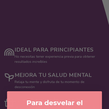
IDEAL PARA PRINCIPIANTES
No necesitas tener experiencia previa para obtener
resultados increíbles
MEJORA TU SALUD MENTAL
Relaja tu mente y disfruta de tu momento de
desconexión
EL REGALO MÁS ESPECIAL
Para desvelar el
Sorprende a cualquier persona con este regalo único y