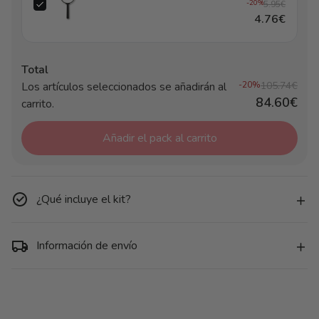
-20%
5.95€
4.76€
Total
Los artículos seleccionados se añadirán al
-20%
105.74€
84.60€
carrito.
Añadir el pack al carrito
¿Qué incluye el kit?
Información de envío