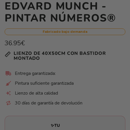
EDVARD MUNCH -
PINTAR NÚMEROS®
Fabricado bajo demanda
Precio
36.95€
habitual
Precio
/
LIENZO DE 40X50CM CON BASTIDOR
unitario
por
MONTADO
Entrega garantizada:
Pintura suficiente garantizada
Lienzo de alta calidad
30 días de garantía de devolución
✨TU