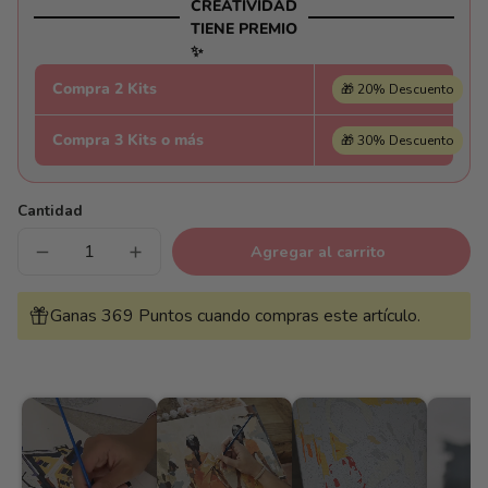
CREATIVIDAD
TIENE PREMIO
✨
Compra 2 Kits
🎁 20% Descuento
Compra 3 Kits o más
🎁 30% Descuento
Cantidad
Agregar al carrito
Reducir
Aumentar
cantidad
cantidad
para
para
El
El
Ganas 369 Puntos cuando compras este artículo.
Grito
Grito
Abstracto
Abstracto
de
de
Edvard
Edvard
Munch
Munch
-
-
Pintar
Pintar
Números®
Números®