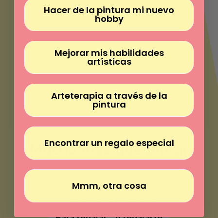
Γ
Hacer de la pintura mi nuevo
hobby
Mejorar mis habilidades
artísticas
Arteterapia a través de la
pintura
Encontrar un regalo especial
Mucho más que pintar
Pinta sin experiencia
Mmm, otra cosa
Paz en cada pincelada
Para regalar... o regalarte