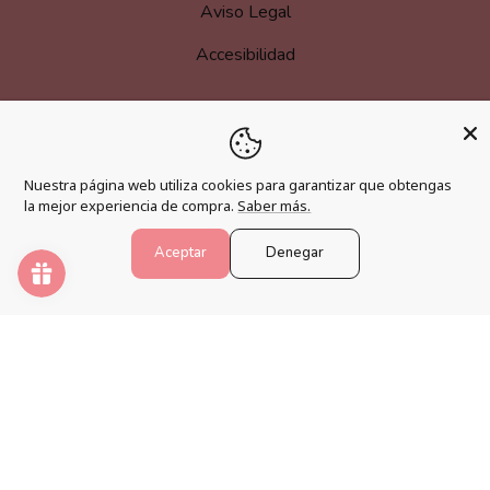
Aviso Legal
Accesibilidad
MÁS INFORMACIÓN
Nuestra página web utiliza cookies para garantizar que obtengas
Hazte afiliado
la mejor experiencia de compra.
Saber más.
Programa de fidelización
Aceptar
Denegar
Preguntas frecuentes
Blog
PINTAR NÚMEROS
Despierta tu creatividad y relaja tu mente con los mejores