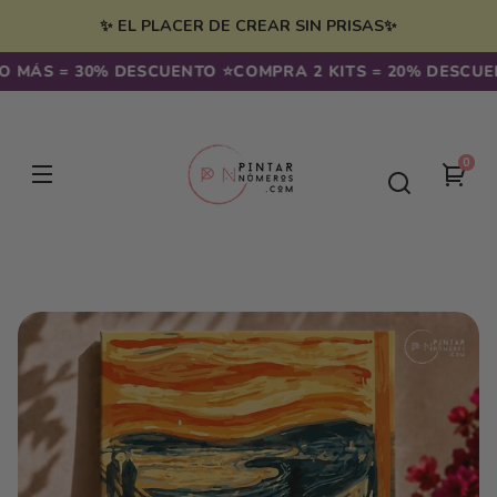
Ir
irectamente
✨ EL PLACER DE CREAR SIN PRISAS✨
l contenido
MÁS = 30% DESCUENTO ⭐️
COMPRA 2 KITS = 20% DESCUENTO
0
0
Tu
artíc
carr
Ir
directamente
a la
información
del producto