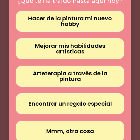
Γ
¿Qué te ha traído hasta aquí hoy?
¡SUSCRÍBETE!
Hacer de la pintura mi nuevo
Sé de las primeras personas en enterarte de los
hobby
nuevos productos y promociones.
Correo
electrónico
Mejorar mis habilidades
artísticas
LINKS DE INTERÉS
Arteterapia a través de la
pintura
Política de Envíos
Cambios y Devoluciones
Encontrar un regalo especial
Términos y Condiciones
Aviso Legal
Mmm, otra cosa
Accesibilidad