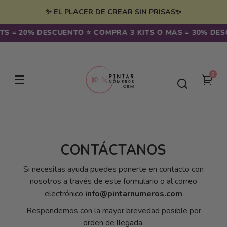
Ir
irectamente
✨ EL PLACER DE CREAR SIN PRISAS✨
l contenido
TS = 20% DESCUENTO ⭐️ COMPRA 3 KITS O MÁS = 30% DES
0
0
Tu
artíc
carr
CONTÁCTANOS
Si necesitas ayuda puedes ponerte en contacto con
nosotros a través de este formulario o al correo
electrónico
info@pintarnumeros.com
Respondemos con la mayor brevedad posible por
orden de llegada.