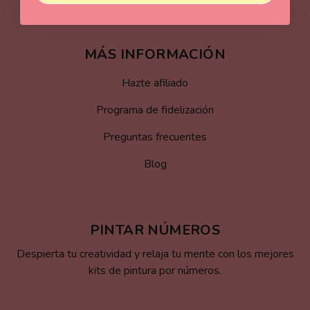
MÁS INFORMACIÓN
Hazte afiliado
Programa de fidelización
Preguntas frecuentes
Blog
PINTAR NÚMEROS
Despierta tu creatividad y relaja tu mente con los mejores
kits de pintura por números.