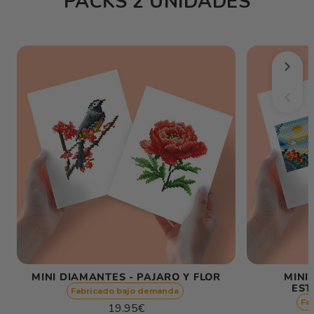
PACKS 2 UNIDADES
MINI DIAMANTES - PAJARO Y FLOR
MINI
EST
Fabricado bajo demanda
Fa
Precio
19.95€