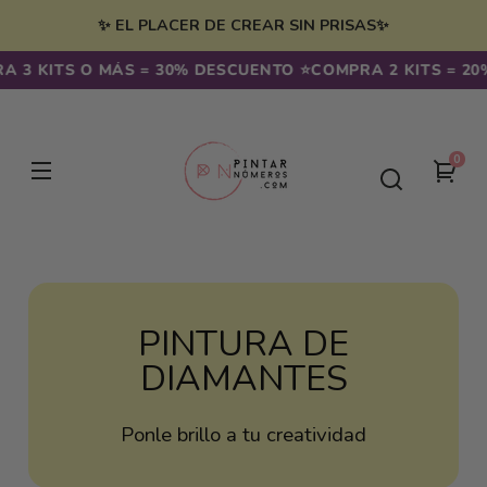
Ir
irectamente
✨ EL PLACER DE CREAR SIN PRISAS✨
l contenido
 3 KITS O MÁS = 30% DESCUENTO ⭐️
COMPRA 2 KITS = 20%
0
0
Tu
artíc
carr
PINTURA DE
DIAMANTES
Ponle brillo a tu creatividad