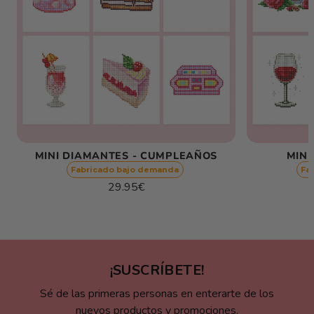
MINI DIAMANTES - CUMPLEAÑOS
MINI
Fabricado bajo demanda
Fa
Precio
29.95€
habitual
Precio
/
unitario
por
¡SUSCRÍBETE!
Sé de las primeras personas en enterarte de los
nuevos productos y promociones.