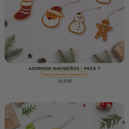
ADORNOS NAVIDEÑOS - PACK 7
Fabricado bajo demanda
Precio
16.95€
habitual
Precio
/
unitario
por