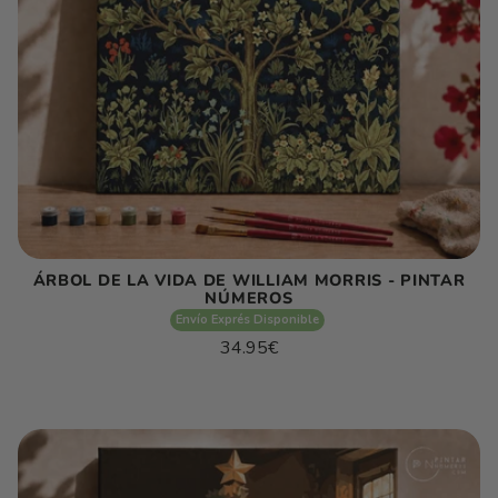
ÁRBOL DE LA VIDA DE WILLIAM MORRIS - PINTAR
NÚMEROS
Envío Exprés Disponible
Precio
34.95€
habitual
Precio
/
unitario
por