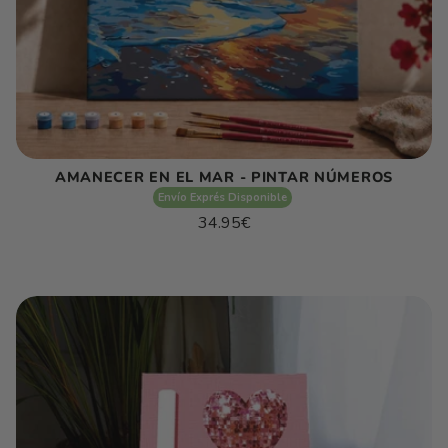
AMANECER EN EL MAR - PINTAR NÚMEROS
Envío Exprés Disponible
Precio
34.95€
habitual
Precio
/
unitario
por