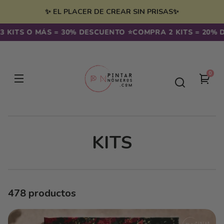
Ir
irectamente
✨ EL PLACER DE CREAR SIN PRISAS✨
l contenido
S O MÁS = 30% DESCUENTO ⭐️
COMPRA 2 KITS = 20% DESCU
0
0
Tu
artíc
carr
C
KITS
O
L
478 productos
E