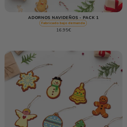
ADORNOS NAVIDEÑOS - PACK 1
Fabricado bajo demanda
Precio
16.95€
habitual
Precio
/
unitario
por