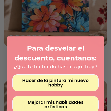
Γ
Para desvelar el
ALEGRIA FLORAL - PINTAR NÚMEROS®
descuento, cuentanos:
Envío Exprés Disponible
Precio
34.95€
¿Qué te ha traído hasta aquí hoy?
habitual
Precio
/
unitario
por
Hacer de la pintura mi nuevo
hobby
Mejorar mis habilidades
artísticas