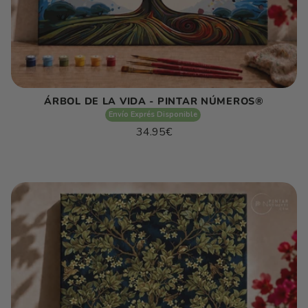
ÁRBOL DE LA VIDA - PINTAR NÚMEROS®
Envío Exprés Disponible
Precio
34.95€
habitual
Precio
/
unitario
por