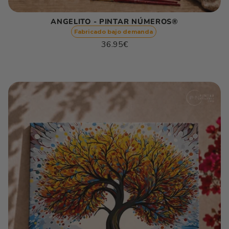
ANGELITO - PINTAR NÚMEROS®
Fabricado bajo demanda
Precio
36.95€
habitual
Precio
/
unitario
por