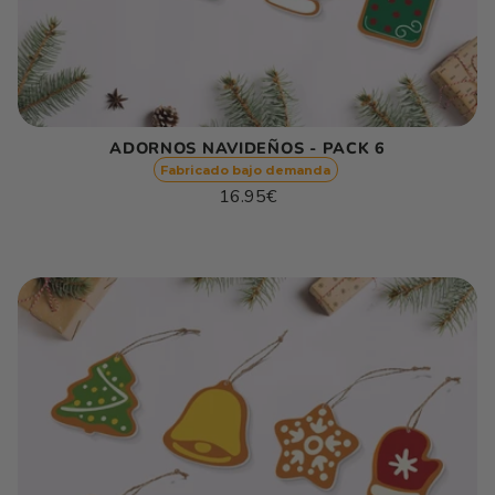
ADORNOS NAVIDEÑOS - PACK 6
Fabricado bajo demanda
Precio
16.95€
habitual
Precio
/
unitario
por