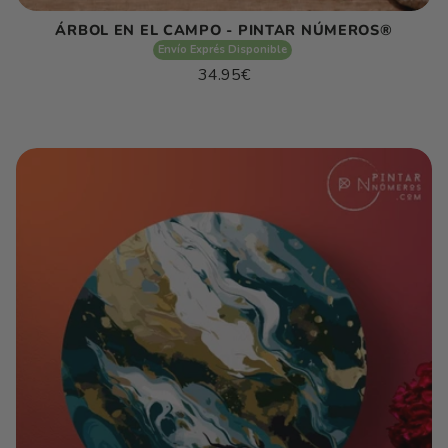
ÁRBOL EN EL CAMPO - PINTAR NÚMEROS®
Envío Exprés Disponible
Precio
34.95€
habitual
Precio
/
unitario
por