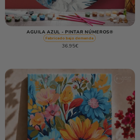
AGUILA AZUL - PINTAR NÚMEROS®
Fabricado bajo demanda
Precio
36.95€
habitual
Precio
/
unitario
por