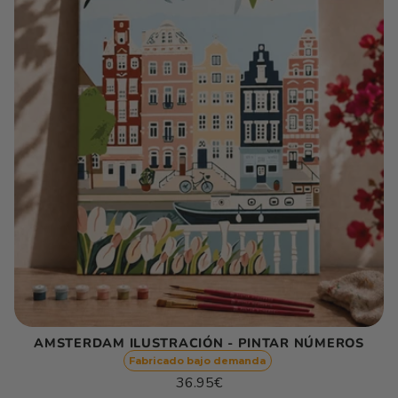
AMSTERDAM ILUSTRACIÓN - PINTAR NÚMEROS
Fabricado bajo demanda
Precio
36.95€
habitual