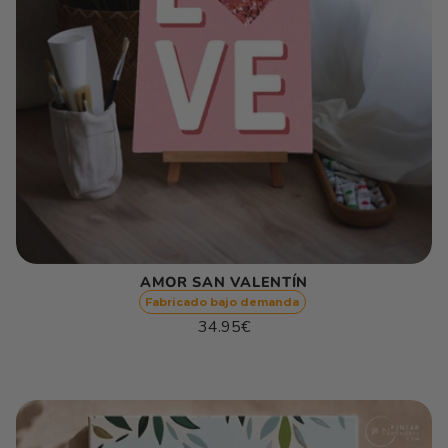
AMOR SAN VALENTÍN
Fabricado bajo demanda
Precio
34.95€
habitual
Precio
/
unitario
por