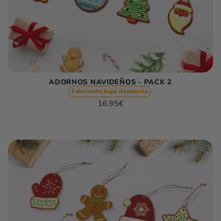
ADORNOS NAVIDEÑOS - PACK 2
Fabricado bajo demanda
Precio
16.95€
habitual
Precio
/
unitario
por