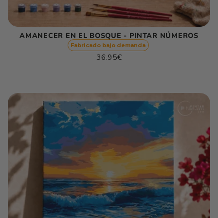
AMANECER EN EL BOSQUE - PINTAR NÚMEROS
Fabricado bajo demanda
Precio
36.95€
habitual
Precio
/
unitario
por