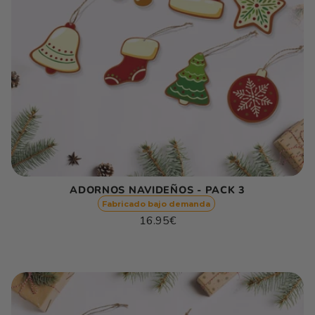
ADORNOS NAVIDEÑOS - PACK 3
Fabricado bajo demanda
Precio
16.95€
habitual
Precio
/
unitario
por