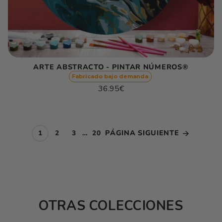
ARTE ABSTRACTO - PINTAR NÚMEROS®
Fabricado bajo demanda
Precio
36.95€
habitual
Precio
/
unitario
por
PÁGINA SIGUIENTE
1
2
3
…
20
OTRAS COLECCIONES