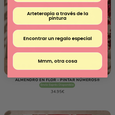
Arteterapia a través de la
pintura
Encontrar un regalo especial
Mmm, otra cosa
ALMENDRO EN FLOR - PINTAR NÚMEROS®
Envío Exprés Disponible
Precio
34.95€
habitual
Precio
/
unitario
por