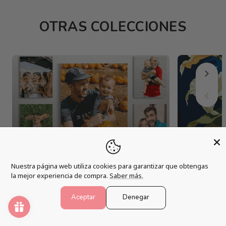
OTRAS COLECCIONES
KITS PERSONALIZADOS
FLORES 
13 artículos
81 artículo
Nuestra página web utiliza cookies para garantizar que obtengas
la mejor experiencia de compra.
Saber más.
Aceptar
Denegar
¿NO ENCUENTRAS UN DISEÑO QUE