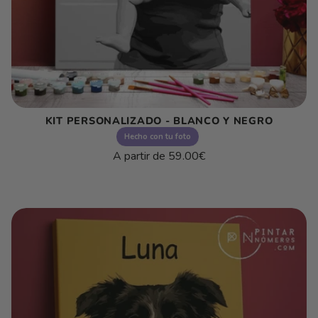
KIT PERSONALIZADO - BLANCO Y NEGRO
Hecho con tu foto
Precio
A partir de
59.00€
habitual
Precio
/
unitario
por