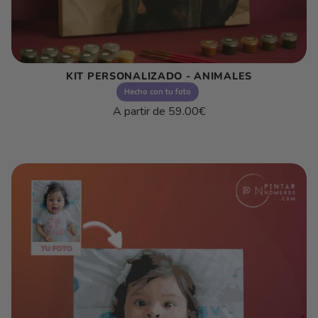
KIT PERSONALIZADO - ANIMALES
Hecho con tu foto
Precio
A partir de
59.00€
habitual
Precio
/
unitario
por