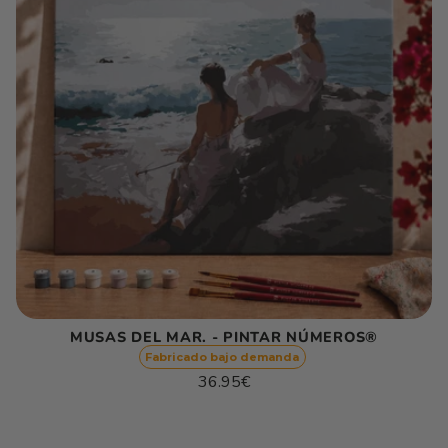
MUSAS DEL MAR. - PINTAR NÚMEROS®
Fabricado bajo demanda
Precio
36.95€
habitual
Precio
/
unitario
por