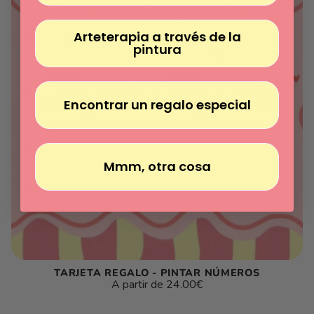
Arteterapia a través de la
pintura
Encontrar un regalo especial
Mmm, otra cosa
TARJETA REGALO - PINTAR NÚMEROS
Precio
A partir de
24.00€
habitual
Precio
/
unitario
por