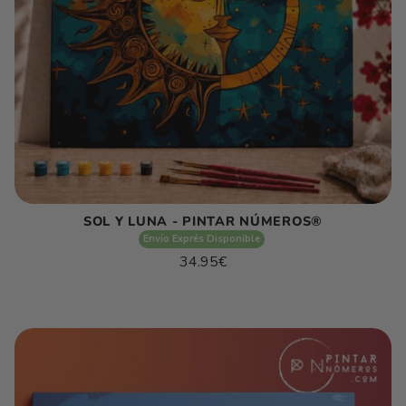
SOL Y LUNA - PINTAR NÚMEROS®
Envío Exprés Disponible
Precio
34.95€
habitual
Precio
/
unitario
por