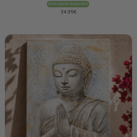
Envío Exprés Disponible
Precio
34.95€
habitual
Precio
/
unitario
por