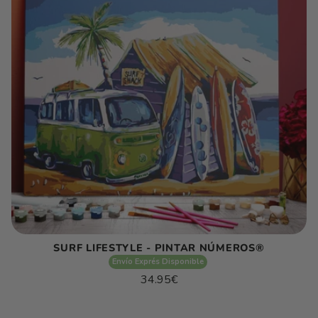
SURF LIFESTYLE - PINTAR NÚMEROS®
Envío Exprés Disponible
Precio
34.95€
habitual
Precio
/
unitario
por