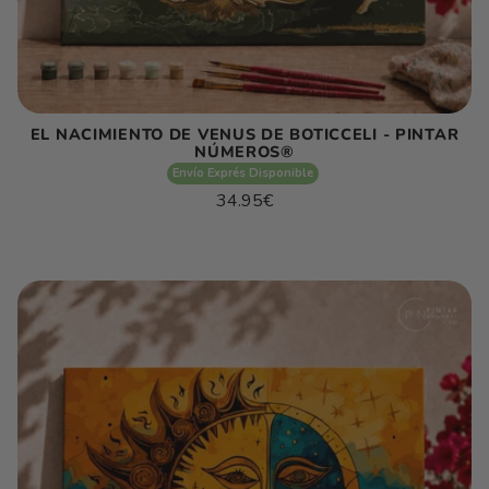
EL NACIMIENTO DE VENUS DE BOTICCELI - PINTAR
NÚMEROS®
Envío Exprés Disponible
Precio
34.95€
habitual
Precio
/
unitario
por