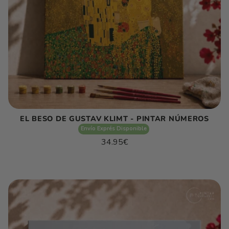
EL BESO DE GUSTAV KLIMT - PINTAR NÚMEROS
Envío Exprés Disponible
Precio
34.95€
habitual
Precio
/
unitario
por