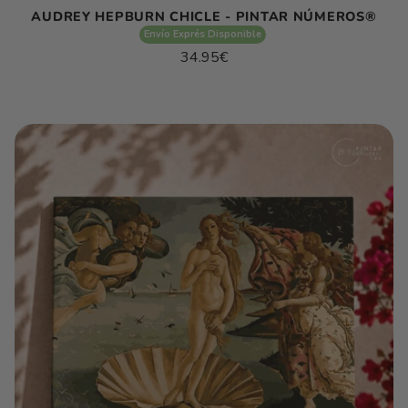
AUDREY HEPBURN CHICLE - PINTAR NÚMEROS®
Envío Exprés Disponible
Precio
34.95€
habitual
Precio
/
unitario
por