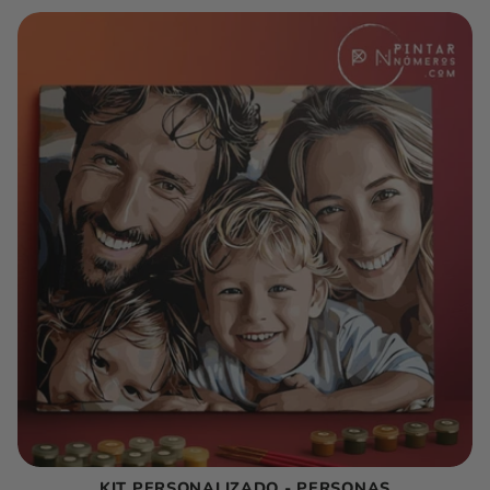
C
C
I
Ó
N
:
KIT PERSONALIZADO - PERSONAS