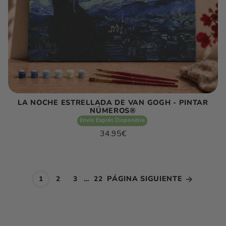
LA NOCHE ESTRELLADA DE VAN GOGH - PINTAR
NÚMEROS®
Envío Exprés Disponible
Precio
34.95€
habitual
Precio
/
unitario
por
PÁGINA SIGUIENTE
1
2
3
…
22