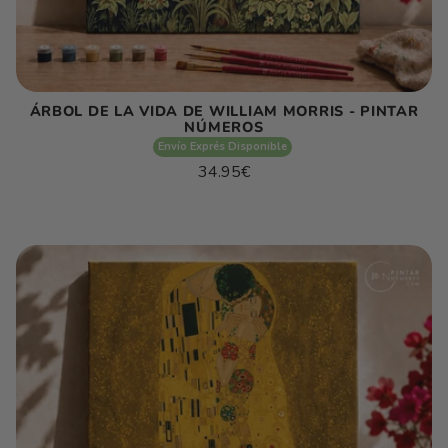
ÁRBOL DE LA VIDA DE WILLIAM MORRIS - PINTAR
NÚMEROS
Envío Exprés Disponible
Precio
34.95€
habitual
Precio
/
unitario
por