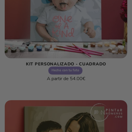
KIT PERSONALIZADO - CUADRADO
Hecho con tu foto
Precio
A partir de
54.00€
habitual
Precio
/
unitario
por