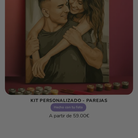
KIT PERSONALIZADO - PAREJAS
Hecho con tu foto
Precio
A partir de
59.00€
habitual
Precio
/
unitario
por