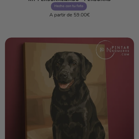
Hecho con tu foto
Precio
A partir de
59.00€
habitual
Precio
/
unitario
por