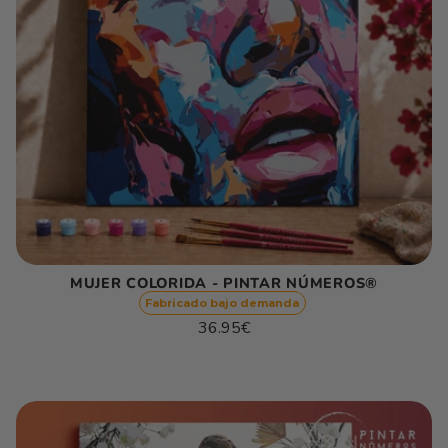
MUJER COLORIDA - PINTAR NÚMEROS®
Fabricado bajo demanda
Precio
36.95€
habitual
Precio
/
unitario
por