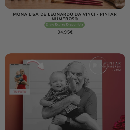
MONA LISA DE LEONARDO DA VINCI - PINTAR
NÚMEROS®
Envío Exprés Disponible
Precio
34.95€
habitual
Precio
/
unitario
por