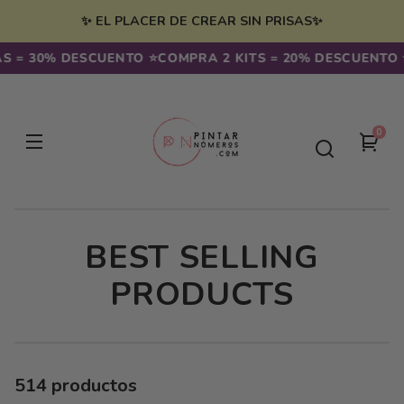
Ir
irectamente
✨ EL PLACER DE CREAR SIN PRISAS✨
l contenido
30% DESCUENTO ⭐️
COMPRA 2 KITS = 20% DESCUENTO ⭐️ CO
0
0
Tu
artíc
carr
C
BEST SELLING
O
PRODUCTS
L
E
514 productos