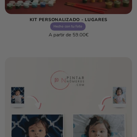
KIT PERSONALIZADO - LUGARES
Hecho con tu foto
Precio
A partir de
59.00€
habitual
Precio
/
unitario
por