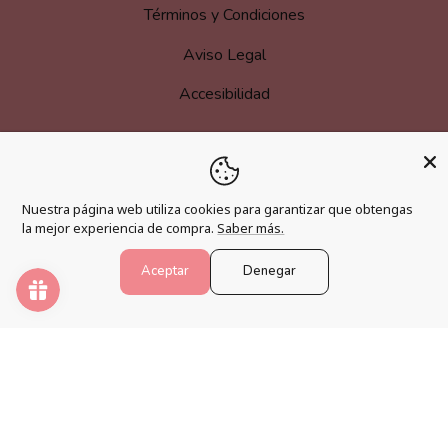
Términos y Condiciones
Aviso Legal
Accesibilidad
MÁS INFORMACIÓN
Nuestra página web utiliza cookies para garantizar que obtengas
la mejor experiencia de compra.
Saber más.
Hazte afiliado
Programa de fidelización
Aceptar
Denegar
Preguntas frecuentes
Blog
PINTAR NÚMEROS