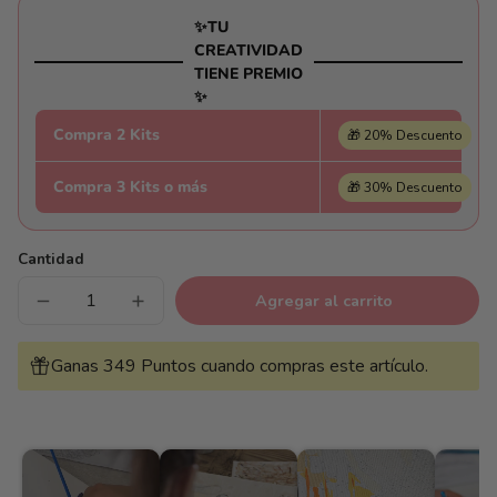
✨TU
CREATIVIDAD
TIENE PREMIO
✨
Compra 2 Kits
🎁 20% Descuento
Compra 3 Kits o más
🎁 30% Descuento
Cantidad
Agregar al carrito
Reducir
Aumentar
cantidad
cantidad
para
para
Pajaro
Pajaro
Ganas 349 Puntos cuando compras este artículo.
posando
posando
al
al
atardecer
atardecer
-
-
Pintar
Pintar
Números®
Números®