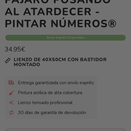
AL ATARDECER -
PINTAR NÚMEROS®
Envío Exprés Disponible
Precio
34.95€
habitual
Precio
/
LIENZO DE 40X50CM CON BASTIDOR
unitario
por
MONTADO
Entrega garantizada con envío exprés:
Pintura acrílica de alta cobertura
Lienzo tensado profesional
30 días de garantía de devolución