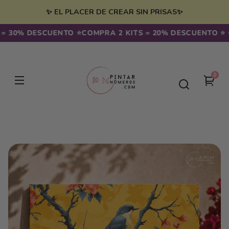
Ir
irectamente
✨ EL PLACER DE CREAR SIN PRISAS✨
l contenido
30% DESCUENTO ⭐️
COMPRA 2 KITS = 20% DESCUENTO ⭐️ CO
0
0
Tu
artíc
carr
Ir
directamente
a la
información
del producto