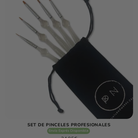
C
C
I
Ó
N
:
SET DE PINCELES PROFESIONALES
Envío Exprés Disponible