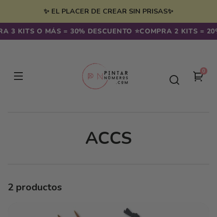
Ir
irectamente
✨ EL PLACER DE CREAR SIN PRISAS✨
l contenido
A 3 KITS O MÁS = 30% DESCUENTO ⭐️
COMPRA 2 KITS = 20
0
0
Tu
artíc
carr
C
ACCS
O
L
2 productos
E