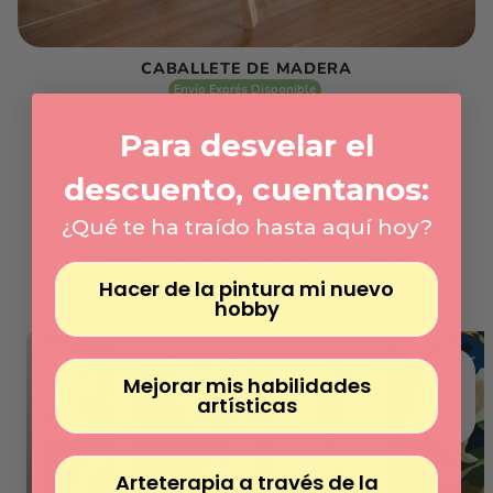
Γ
CABALLETE DE MADERA
Envío Exprés Disponible
Precio
14.95€
habitual
Para desvelar el
Precio
/
unitario
por
descuento, cuentanos:
¿Qué te ha traído hasta aquí hoy?
OTRAS COLECCIONES
Hacer de la pintura mi nuevo
hobby
Mejorar mis habilidades
artísticas
Arteterapia a través de la