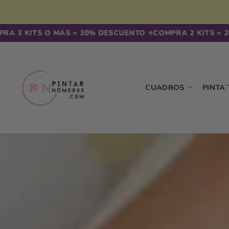
Ir
irectamente
l contenido
 3 KITS O MÁS = 30% DESCUENTO ⭐️
COMPRA 2 KITS = 20%
CUADROS
PINTA