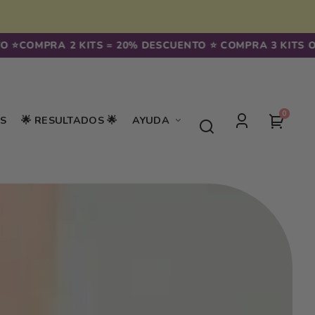
️
COMPRA 2 KITS = 20% DESCUENTO ⭐️ COMPRA 3 KITS O M
0
0
Tu
S
🌟 RESULTADOS 🌟
AYUDA
artículo
Iniciar
carrito
sesión