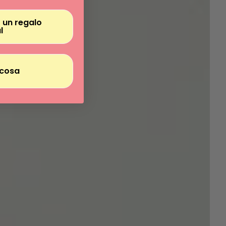
 un regalo
l
cosa