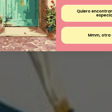
Quiero encontrar
especia
Mmm, otra 