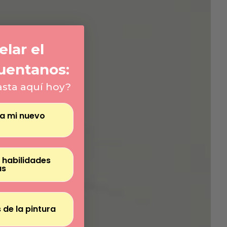
Γ
lar el
uentanos:
asta aquí hoy?
ra mi nuevo
 habilidades
as
 de la pintura